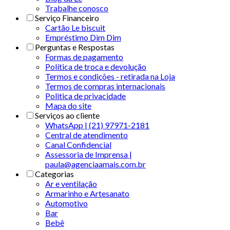
Trabalhe conosco
Serviço Financeiro
Cartão Le biscuit
Empréstimo Dim Dim
Perguntas e Respostas
Formas de pagamento
Política de troca e devolução
Termos e condições - retirada na Loja
Termos de compras internacionais
Politica de privacidade
Mapa do site
Serviços ao cliente
WhatsApp | (21) 97971-2181
Central de atendimento
Canal Confidencial
Assessoria de Imprensa |
paula@agenciaamais.com.br
Categorias
Ar e ventilação
Armarinho e Artesanato
Automotivo
Bar
Bebê