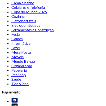
Cama e banho
Celulares e Telefonia
Copa do Mundo 2026
Cozinha
Eletroportáteis
Eletrodomésticos
Ferramentas e Construção
Festa
Games
Informática
Lazer
Mesa Posta
Móveis
Mundo Beleza
Organização
Papelaria
Pet Shop
Saúde
Tv e Vídeo
Pagamento