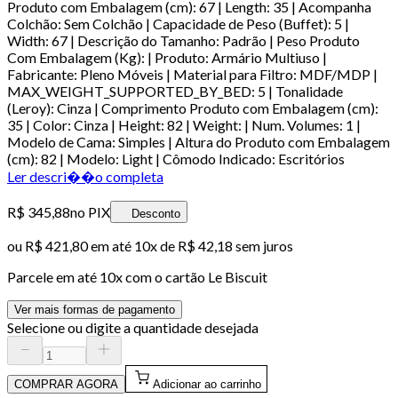
Produto com Embalagem (cm): 67 | Length: 35 | Acompanha
Colchão: Sem Colchão | Capacidade de Peso (Buffet): 5 |
Width: 67 | Descrição do Tamanho: Padrão | Peso Produto
Com Embalagem (Kg): | Produto: Armário Multiuso |
Fabricante: Pleno Móveis | Material para Filtro: MDF/MDP |
MAX_WEIGHT_SUPPORTED_BY_BED: 5 | Tonalidade
(Leroy): Cinza | Comprimento Produto com Embalagem (cm):
35 | Color: Cinza | Height: 82 | Weight: | Num. Volumes: 1 |
Modelo de Cama: Simples | Altura do Produto com Embalagem
(cm): 82 | Modelo: Light | Cômodo Indicado: Escritórios
Ler descri��o completa
R$ 345,88
no PIX
Desconto
ou
R$ 421,80
em até
10x de R$ 42,18 sem juros
Parcele em até
10
x com o cartão
Le Biscuit
Ver mais formas de pagamento
Selecione ou digite a quantidade desejada
COMPRAR AGORA
Adicionar ao carrinho