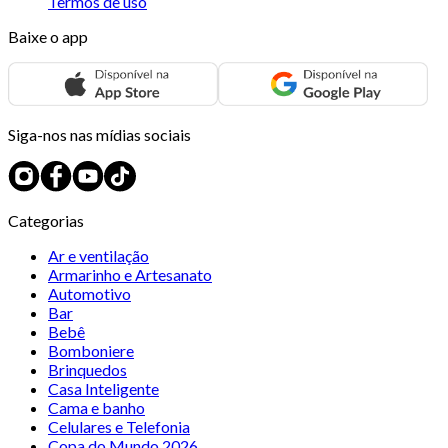
Termos de uso
Baixe o app
Siga-nos nas mídias sociais
Categorias
Ar e ventilação
Armarinho e Artesanato
Automotivo
Bar
Bebê
Bomboniere
Brinquedos
Casa Inteligente
Cama e banho
Celulares e Telefonia
Copa do Mundo 2026