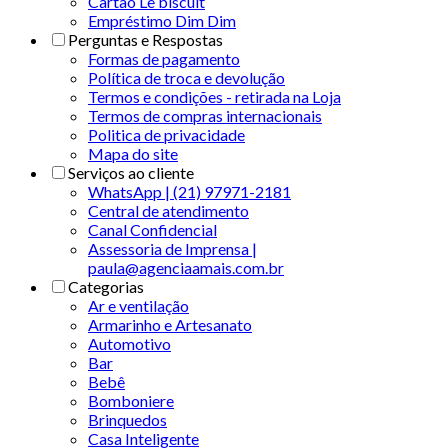
Cartão Le biscuit
Empréstimo Dim Dim
Perguntas e Respostas
Formas de pagamento
Política de troca e devolução
Termos e condições - retirada na Loja
Termos de compras internacionais
Politica de privacidade
Mapa do site
Serviços ao cliente
WhatsApp | (21) 97971-2181
Central de atendimento
Canal Confidencial
Assessoria de Imprensa |
paula@agenciaamais.com.br
Categorias
Ar e ventilação
Armarinho e Artesanato
Automotivo
Bar
Bebê
Bomboniere
Brinquedos
Casa Inteligente