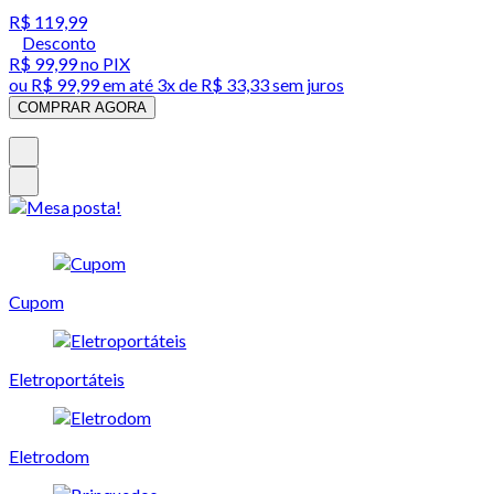
R$ 119,99
Desconto
R$ 99,99
no PIX
ou
R$ 99,99
em até
3x de R$ 33,33 sem juros
COMPRAR AGORA
Cupom
Eletroportáteis
Eletrodom