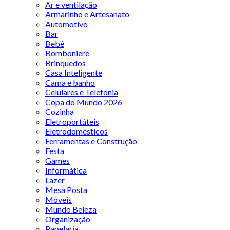
Ar e ventilação
Armarinho e Artesanato
Automotivo
Bar
Bebê
Bomboniere
Brinquedos
Casa Inteligente
Cama e banho
Celulares e Telefonia
Copa do Mundo 2026
Cozinha
Eletroportáteis
Eletrodomésticos
Ferramentas e Construção
Festa
Games
Informática
Lazer
Mesa Posta
Móveis
Mundo Beleza
Organização
Papelaria