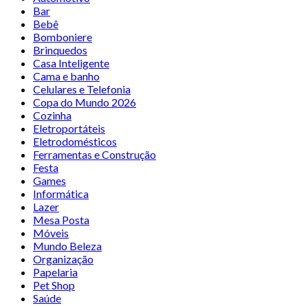
Bar
Bebê
Bomboniere
Brinquedos
Casa Inteligente
Cama e banho
Celulares e Telefonia
Copa do Mundo 2026
Cozinha
Eletroportáteis
Eletrodomésticos
Ferramentas e Construção
Festa
Games
Informática
Lazer
Mesa Posta
Móveis
Mundo Beleza
Organização
Papelaria
Pet Shop
Saúde