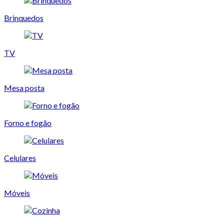
Brinquedos
TV
Mesa posta
Forno e fogão
Celulares
Móveis