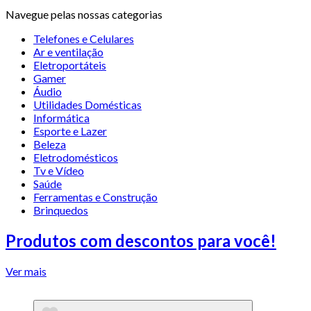
Navegue pelas nossas categorias
Telefones e Celulares
Ar e ventilação
Eletroportáteis
Gamer
Áudio
Utilidades Domésticas
Informática
Esporte e Lazer
Beleza
Eletrodomésticos
Tv e Vídeo
Saúde
Ferramentas e Construção
Brinquedos
Produtos com descontos para você!
Ver mais