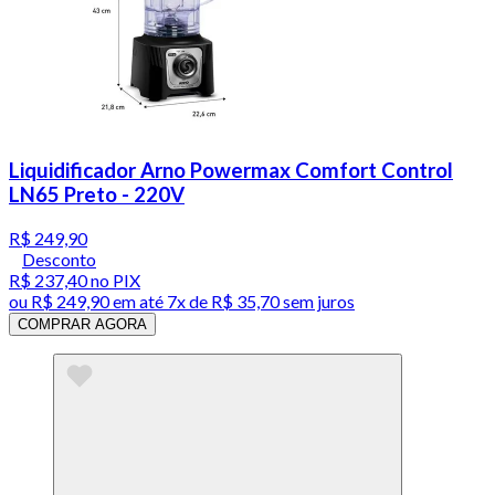
Liquidificador Arno Powermax Comfort Control
LN65 Preto - 220V
R$ 249,90
Desconto
R$ 237,40
no PIX
ou
R$ 249,90
em até
7x de R$ 35,70 sem juros
COMPRAR AGORA