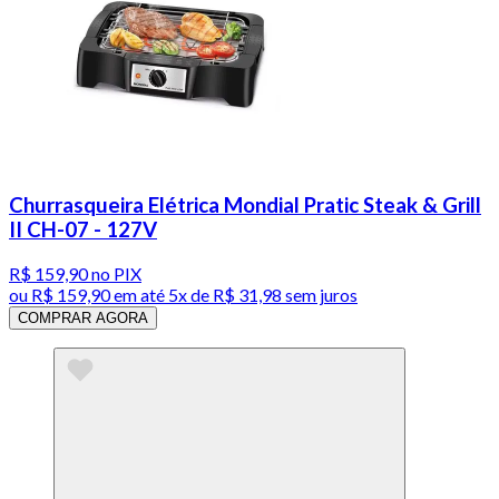
Churrasqueira Elétrica Mondial Pratic Steak & Grill
II CH-07 - 127V
R$ 159,90
no PIX
ou
R$ 159,90
em até
5x de R$ 31,98 sem juros
COMPRAR AGORA