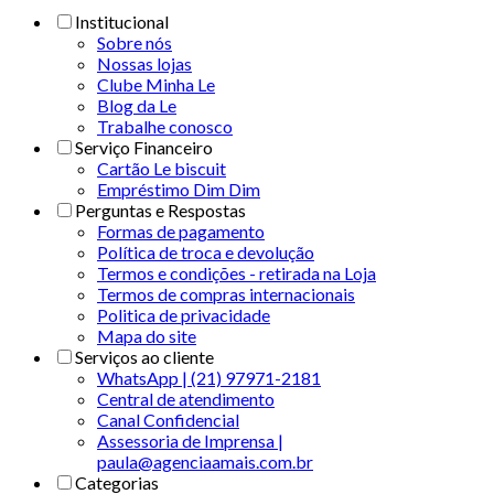
Institucional
Sobre nós
Nossas lojas
Clube Minha Le
Blog da Le
Trabalhe conosco
Serviço Financeiro
Cartão Le biscuit
Empréstimo Dim Dim
Perguntas e Respostas
Formas de pagamento
Política de troca e devolução
Termos e condições - retirada na Loja
Termos de compras internacionais
Politica de privacidade
Mapa do site
Serviços ao cliente
WhatsApp | (21) 97971-2181
Central de atendimento
Canal Confidencial
Assessoria de Imprensa |
paula@agenciaamais.com.br
Categorias