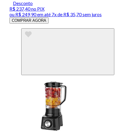
Desconto
R$ 237,40
no PIX
ou
R$ 249,90
em até
7x de R$ 35,70 sem juros
COMPRAR AGORA