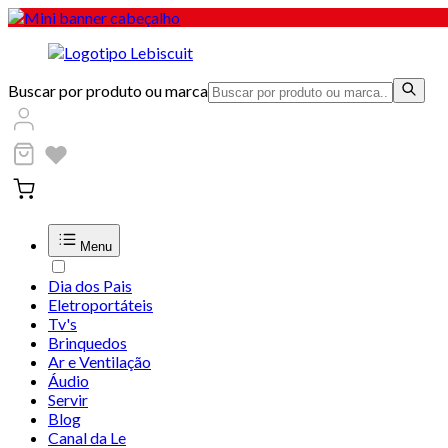
Buscar por produto ou marca
Menu
Dia dos Pais
Eletroportáteis
Tv's
Brinquedos
Ar e Ventilação
Áudio
Servir
Blog
Canal da Le