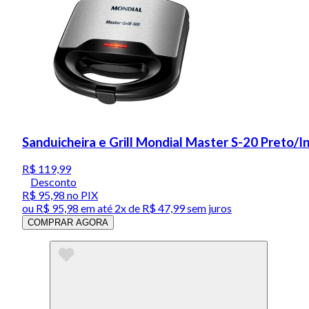
Sanduicheira e Grill Mondial Master S-20 Preto/
R$ 119,99
Desconto
R$ 95,98
no PIX
ou
R$ 95,98
em até
2x de R$ 47,99 sem juros
COMPRAR AGORA