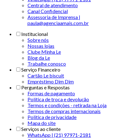
Central de atendimento
Canal Confidencial
Assessoria de Imprensa |
paula@agenciaamais.com.br
Institucional
Sobre nós
Nossas lojas
Clube Minha Le
Blog da Le
Trabalhe conosco
Serviço Financeiro
Cartão Le biscuit
Empréstimo Dim Dim
Perguntas e Respostas
Formas de pagamento
Política de troca e devolução
Termos e condições - retirada na Loja
Termos de compras internacionais
Politica de privacidade
Mapa do site
Serviços ao cliente
WhatsApp | (21) 97971-2181