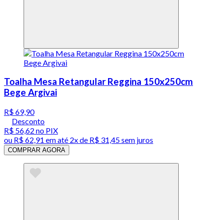
Toalha Mesa Retangular Reggina 150x250cm
Bege Argivai
R$ 69,90
Desconto
R$ 56,62
no PIX
ou
R$ 62,91
em até
2x de R$ 31,45 sem juros
COMPRAR AGORA