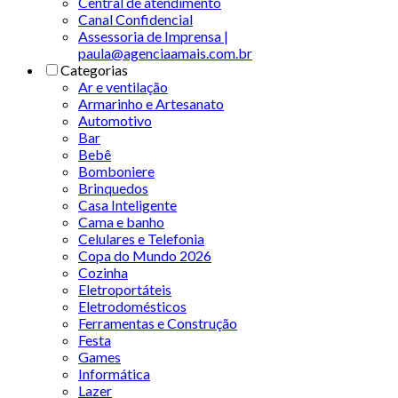
Central de atendimento
Canal Confidencial
Assessoria de Imprensa |
paula@agenciaamais.com.br
Categorias
Ar e ventilação
Armarinho e Artesanato
Automotivo
Bar
Bebê
Bomboniere
Brinquedos
Casa Inteligente
Cama e banho
Celulares e Telefonia
Copa do Mundo 2026
Cozinha
Eletroportáteis
Eletrodomésticos
Ferramentas e Construção
Festa
Games
Informática
Lazer