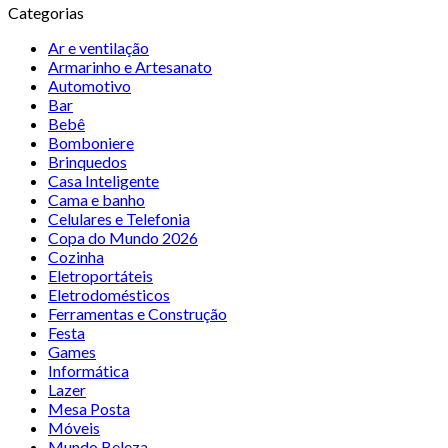
Categorias
Ar e ventilação
Armarinho e Artesanato
Automotivo
Bar
Bebê
Bomboniere
Brinquedos
Casa Inteligente
Cama e banho
Celulares e Telefonia
Copa do Mundo 2026
Cozinha
Eletroportáteis
Eletrodomésticos
Ferramentas e Construção
Festa
Games
Informática
Lazer
Mesa Posta
Móveis
Mundo Beleza