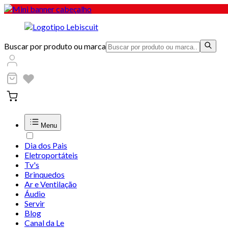
Buscar por produto ou marca
Menu
Dia dos Pais
Eletroportáteis
Tv's
Brinquedos
Ar e Ventilação
Áudio
Servir
Blog
Canal da Le