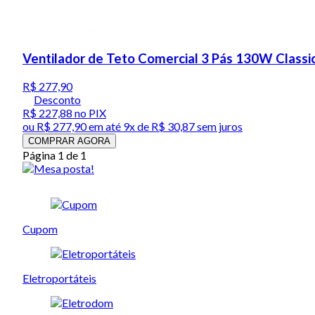
Ventilador de Teto Comercial 3 Pás 130W Classi
R$ 277,90
Desconto
R$ 227,88
no PIX
ou
R$ 277,90
em até
9x de R$ 30,87 sem juros
COMPRAR AGORA
Página 1 de 1
Cupom
Eletroportáteis