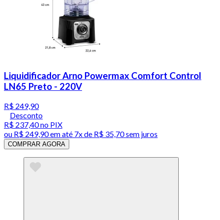
Liquidificador Arno Powermax Comfort Control
LN65 Preto - 220V
R$ 249,90
Desconto
R$ 237,40
no PIX
ou
R$ 249,90
em até
7x de R$ 35,70 sem juros
COMPRAR AGORA