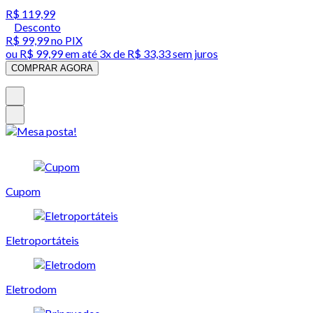
R$ 119,99
Desconto
R$ 99,99
no PIX
ou
R$ 99,99
em até
3x de R$ 33,33 sem juros
COMPRAR AGORA
Cupom
Eletroportáteis
Eletrodom