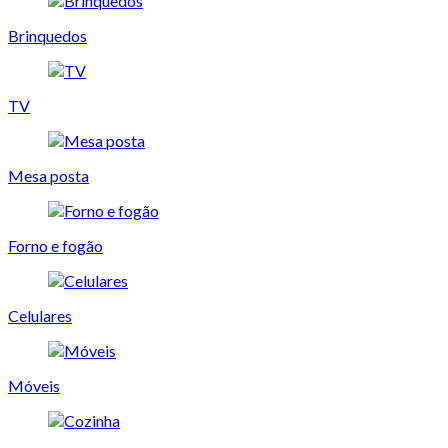
Brinquedos
TV
Mesa posta
Forno e fogão
Celulares
Móveis