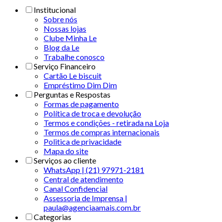
Institucional
Sobre nós
Nossas lojas
Clube Minha Le
Blog da Le
Trabalhe conosco
Serviço Financeiro
Cartão Le biscuit
Empréstimo Dim Dim
Perguntas e Respostas
Formas de pagamento
Política de troca e devolução
Termos e condições - retirada na Loja
Termos de compras internacionais
Politica de privacidade
Mapa do site
Serviços ao cliente
WhatsApp | (21) 97971-2181
Central de atendimento
Canal Confidencial
Assessoria de Imprensa |
paula@agenciaamais.com.br
Categorias