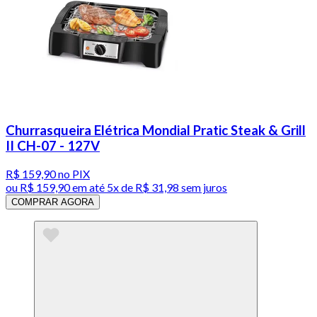
Churrasqueira Elétrica Mondial Pratic Steak & Grill
II CH-07 - 127V
R$ 159,90
no PIX
ou
R$ 159,90
em até
5x de R$ 31,98 sem juros
COMPRAR AGORA