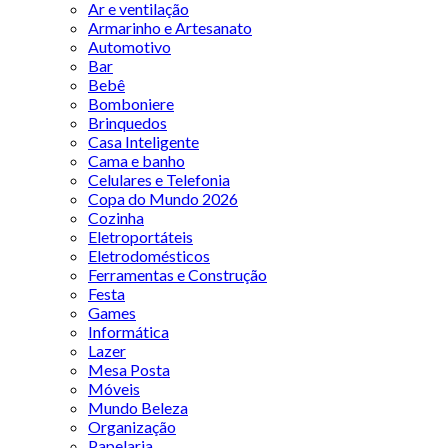
Ar e ventilação
Armarinho e Artesanato
Automotivo
Bar
Bebê
Bomboniere
Brinquedos
Casa Inteligente
Cama e banho
Celulares e Telefonia
Copa do Mundo 2026
Cozinha
Eletroportáteis
Eletrodomésticos
Ferramentas e Construção
Festa
Games
Informática
Lazer
Mesa Posta
Móveis
Mundo Beleza
Organização
Papelaria