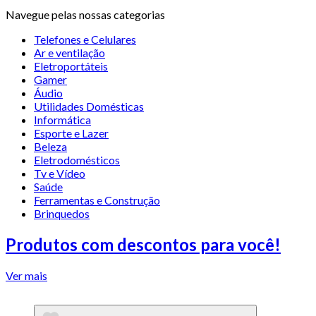
Navegue pelas nossas categorias
Telefones e Celulares
Ar e ventilação
Eletroportáteis
Gamer
Áudio
Utilidades Domésticas
Informática
Esporte e Lazer
Beleza
Eletrodomésticos
Tv e Vídeo
Saúde
Ferramentas e Construção
Brinquedos
Produtos com descontos para você!
Ver mais