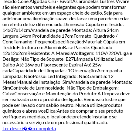
Tecido Cone Algodão Crú - BivoltAs arandelas Lustres Vivare
são elementos versáteis e elegantes que podem transformar
qualquer ambiente em um espaço cheio de estilo. Seja para
adicionar uma iluminação suave, destacar uma parede ou criar
um efeito de luz diferenciado.Dimensão:Cúpula em Tecido:
14x07x14cmArandela de parede Montada: Altura 24cm
Largura 14cm Profundidade 17cmFormato: Quadrado /
ConeTamanho: PequenoEspecificação:Material: Cúpula em
TecidoEstrutura em AlumínioBase Parede: Quadrado
12x12x2cmResistente: Á MaresiaVoltagem: 110V/220VLiga e
Desliga: NãoTipo de Soquete: E27Lâmpada Utilizada: Led
Bulbo Até 16w ou Fluorescente Espiral Até 25w
cadaCapacidade de Lâmpadas: 1Observação:Acompanha
Lâmpada: NãoPossui Led Integrado: NãoGarantia: 12
MesesManual de Instalação: SimArandela de parede Montada:
SimControle de Luminosidade: NãoTipo de Embalagem:
CaixaConservação e Manutenção do Produto:A Limpeza deve
ser realizada com o produto desligado. Remova o lustre que
pode ser lavado com sabão neutro. Nunca utilize produtos
químicos e abrasivosDica:Antes de comprar o seu produto
verifique as medidas, o local onde pretende instalar e se
necessário o serviço de um profissional qualificado.
Ler descri��o completa