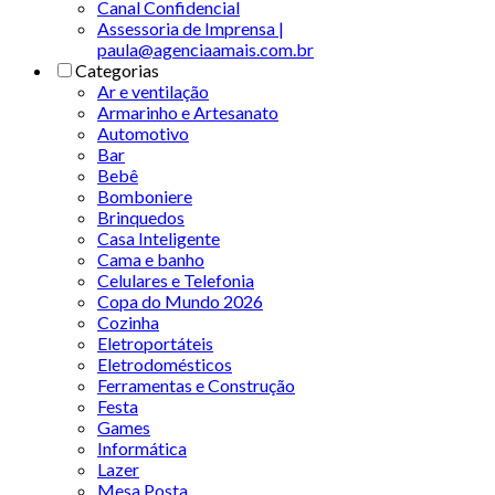
Canal Confidencial
Assessoria de Imprensa |
paula@agenciaamais.com.br
Categorias
Ar e ventilação
Armarinho e Artesanato
Automotivo
Bar
Bebê
Bomboniere
Brinquedos
Casa Inteligente
Cama e banho
Celulares e Telefonia
Copa do Mundo 2026
Cozinha
Eletroportáteis
Eletrodomésticos
Ferramentas e Construção
Festa
Games
Informática
Lazer
Mesa Posta