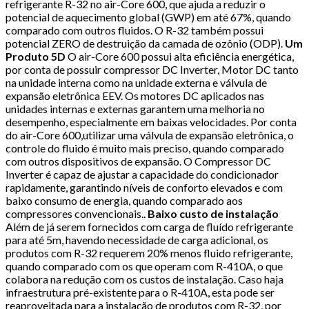
refrigerante R-32 no air-Core 600, que ajuda a reduzir o
potencial de aquecimento global (GWP) em até 67%, quando
comparado com outros fluidos. O R-32 também possui
potencial ZERO de destruição da camada de ozônio (ODP).
Um
Produto 5D
O air-Core 600 possui alta eficiência energética,
por conta de possuir compressor DC Inverter, Motor DC tanto
na unidade interna como na unidade externa e válvula de
expansão eletrônica EEV. Os motores DC aplicados nas
unidades internas e externas garantem uma melhoria no
desempenho, especialmente em baixas velocidades. Por conta
do air-Core 600,utilizar uma válvula de expansão eletrônica, o
controle do fluido é muito mais preciso, quando comparado
com outros dispositivos de expansão. O Compressor DC
Inverter é capaz de ajustar a capacidade do condicionador
rapidamente, garantindo níveis de conforto elevados e com
baixo consumo de energia, quando comparado aos
compressores convencionais..
Baixo custo de instalação
Além de já serem fornecidos com carga de fluído refrigerante
para até 5m, havendo necessidade de carga adicional, os
produtos com R-32 requerem 20% menos fluido refrigerante,
quando comparado com os que operam com R-410A, o que
colabora na redução com os custos de instalação. Caso haja
infraestrutura pré-existente para o R-410A, esta pode ser
reaproveitada para a instalação de produtos com R-32, por