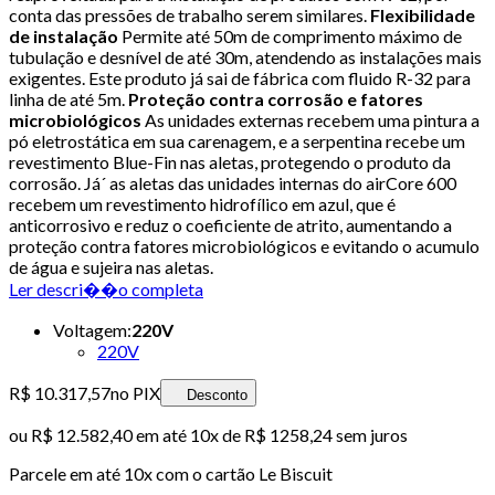
conta das pressões de trabalho serem similares.
Flexibilidade
de instalação
Permite até 50m de comprimento máximo de
tubulação e desnível de até 30m, atendendo as instalações mais
exigentes. Este produto já sai de fábrica com fluido R-32 para
linha de até 5m.
Proteção contra corrosão e fatores
microbiológicos
As unidades externas recebem uma pintura a
pó eletrostática em sua carenagem, e a serpentina recebe um
revestimento Blue-Fin nas aletas, protegendo o produto da
corrosão. Já´ as aletas das unidades internas do airCore 600
recebem um revestimento hidrofílico em azul, que é
anticorrosivo e reduz o coeficiente de atrito, aumentando a
proteção contra fatores microbiológicos e evitando o acumulo
de água e sujeira nas aletas.
Ler descri��o completa
Voltagem
:
220V
220V
R$ 10.317,57
no PIX
Desconto
ou
R$ 12.582,40
em até
10x de R$ 1258,24 sem juros
Parcele em até
10
x com o cartão
Le Biscuit