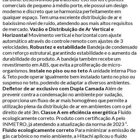
comerciais de pequeno à médio porte, ele possui um design
moderno e discreto que se harmoniza perfeitamente em
qualquer espaço. Tem uma excelente distribuição de ar e
baixíssimo nível de ruído, atendendo aos mais altos requisitos
de mercado.
Vazão e Distribuição de Ar Vertical e
Horizontal
Movimento vertical e horizontal com ajuste
automático através do controle remoto com ajustes de 3
velocidades.
Robustez e estabilidade
Bandeja de condensado
com reforço estrutural, garantindo estabilidade e o aumento da
durabilidade do produto. A bandeja também recebe um
revestimento em ABS, que evita a proliferação de micro-
organismos.
Instale no piso ou no teto
A unidade interna Piso
& Teto pode operar igualmente bem instalado tanto no piso ou
suspenso no teto, podendo de adaptar a diversos ambientes.
Defletor de ar exclusivo com Dupla Camada
Além de
prevenir contra a condensação no ambiente por sudação,
proporciona um fluxo de ar mais homogêneo que permite a
utilização plena da distribuição de ar em ambientes com o pé
direito de até 3m.
Classe A em eficiência energética
Fluido
ecologicamente correto. Produto com certificação A pelo
INMETRO, já atendendo a atualização da norma de 2023 ¹.
Fluido ecologicamente correto
Para minimizar a emissão de
gás carbônico no meio ambiente, a Hitachi aplicou o fluído