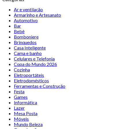
Ar e ventilação
Armarinho e Artesanato
Automotivo
Bar
Bebê
Bomboniere
Brinquedos
Casa Inteligente
Cama e banho
Celulares e Telefonia
Copa do Mundo 2026
Cozinha
Eletroportáteis
Eletrodomésticos
Ferramentas e Construção
Festa
Games
Informática
Lazer
Mesa Posta
Móveis
Mundo Beleza