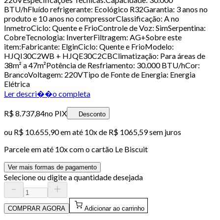
BTU/hFluído refrigerante: Ecológico R32Garantia: 3 anos no
produto e 10 anos no compressorClassificação: A no
InmetroCiclo: Quente e FrioControle de Voz: SimSerpentina:
CobreTecnologia: InverterFiltragem: AG+Sobre este
item:Fabricante: ElginCiclo: Quente e FrioModelo:
HJQI30C2WB + HJQE30C2CBClimatização: Para áreas de
38m² a 47m²Potência de Resfriamento: 30.000 BTU/hCor:
BrancoVoltagem: 220VTipo de Fonte de Energia: Energia
Elétrica
Ler descri��o completa
R$ 8.737,84
no PIX
Desconto
ou
R$ 10.655,90
em até
10x de R$ 1065,59 sem juros
Parcele em até
10
x com o cartão
Le Biscuit
Ver mais formas de pagamento
Selecione ou digite a quantidade desejada
COMPRAR AGORA
Adicionar ao carrinho