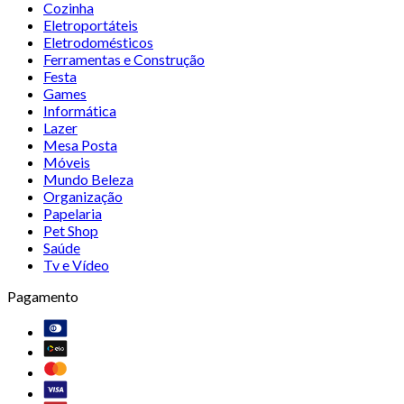
Cozinha
Eletroportáteis
Eletrodomésticos
Ferramentas e Construção
Festa
Games
Informática
Lazer
Mesa Posta
Móveis
Mundo Beleza
Organização
Papelaria
Pet Shop
Saúde
Tv e Vídeo
Pagamento