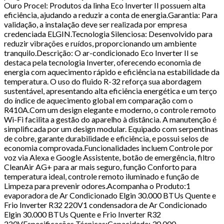
Ouro Procel: Produtos da linha Eco Inverter II possuem alta
eficiência, ajudando a reduzir a conta de energia.Garantia: Para
validação, a instalação deve ser realizada por empresa
credenciada ELGIN.Tecnologia Silenciosa: Desenvolvido para
reduzir vibrações e ruídos, proporcionando um ambiente
tranquilo.Descrição: O ar-condicionado Eco Inverter II se
destaca pela tecnologia Inverter, oferecendo economia de
energia com aquecimento rápido e eficiência na estabilidade da
temperatura. O uso do fluido R-32 reforça sua abordagem
sustentável, apresentando alta eficiência energética e um terço
do índice de aquecimento global em comparação com o
R410A.Com um design elegante e moderno, o controle remoto
Wi-Fi facilita a gestão do aparelho à distância. A manutenção é
simplificada por um design modular. Equipado com serpentinas
de cobre, garante durabilidade e eficiência, e possui selos de
economia comprovada.Funcionalidades incluem Controle por
voz via Alexa e Google Assistente, botão de emergência, filtro
CleanAir AG+ para ar mais seguro, função Conforto para
temperatura ideal, controle remoto iluminado e função de
Limpeza para prevenir odores.Acompanha o Produto:1
evaporadora de Ar Condicionado Elgin 30.000 BTUs Quente e
Frio Inverter R32 220V1 condensadora de Ar Condicionado
Elgin 30.000 BTUs Quente e Frio Inverter R32
220VEspecificações Técnicas:Capacidade: 30.000