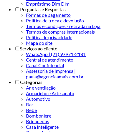
Empréstimo Dim Dim
Perguntas e Respostas
Formas de pagamento
Política de troca e devolução
Termos e condições - retirada na Loja
Termos de compras internacionais
Politica de privacidade
Mapa do site
Serviços ao cliente
WhatsApp | (21) 97971-2181
Central de atendimento
Canal Confidencial
Assessoria de Imprensa |
paula@agenciaamais.com.br
Categorias
Ar e ventilação
Armarinho e Artesanato
Automotivo
Bar
Bebê
Bomboniere
Brinquedos
Casa Inteligente