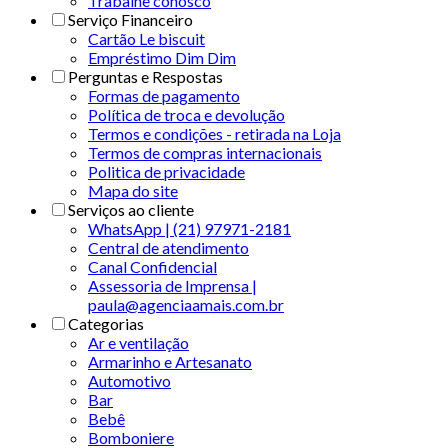
Trabalhe conosco
Serviço Financeiro
Cartão Le biscuit
Empréstimo Dim Dim
Perguntas e Respostas
Formas de pagamento
Política de troca e devolução
Termos e condições - retirada na Loja
Termos de compras internacionais
Politica de privacidade
Mapa do site
Serviços ao cliente
WhatsApp | (21) 97971-2181
Central de atendimento
Canal Confidencial
Assessoria de Imprensa |
paula@agenciaamais.com.br
Categorias
Ar e ventilação
Armarinho e Artesanato
Automotivo
Bar
Bebê
Bomboniere