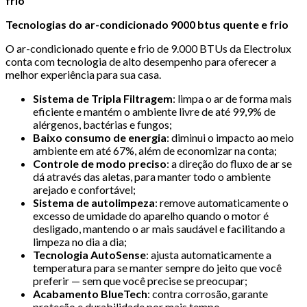
frio
Tecnologias do ar-condicionado 9000 btus quente e frio
O ar-condicionado quente e frio de 9.000 BTUs da Electrolux
conta com tecnologia de alto desempenho para oferecer a
melhor experiência para sua casa.
Sistema de Tripla Filtragem
: limpa o ar de forma mais
eficiente e mantém o ambiente livre de até 99,9% de
alérgenos, bactérias e fungos;
Baixo consumo de energia
: diminui o impacto ao meio
ambiente em até 67%, além de economizar na conta;
Controle de modo preciso
: a direção do fluxo de ar se
dá através das aletas, para manter todo o ambiente
arejado e confortável;
Sistema de autolimpeza
: remove automaticamente o
excesso de umidade do aparelho quando o motor é
desligado, mantendo o ar mais saudável e facilitando a
limpeza no dia a dia;
Tecnologia AutoSense
: ajusta automaticamente a
temperatura para se manter sempre do jeito que você
preferir — sem que você precise se preocupar;
Acabamento BlueTech
: contra corrosão, garante
proteção e durabilidade por mais tempo.