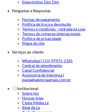
Empréstimo Dim Dim
Perguntas e Respostas
Formas de pagamento
Política de troca e devolução
Termos e condições - retirada na Loja
Termos de compras internacionais
Politica de privacidade
Mapa do site
Serviços ao cliente
WhatsApp | (21) 97971-2181
Central de atendimento
Canal Confidencial
Assessoria de Imprensa |
paula@agenciaamais.com.br
Institucional
Sobre nós
Nossas lojas
Clube Minha Le
Blog da Le