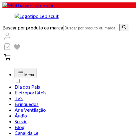
Buscar por produto ou marca
Menu
Dia dos Pais
Eletroportáteis
Tv's
Brinquedos
Ar e Ventilação
Áudio
Servir
Blog
Canal da Le