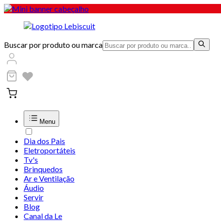
Buscar por produto ou marca
Menu
Dia dos Pais
Eletroportáteis
Tv's
Brinquedos
Ar e Ventilação
Áudio
Servir
Blog
Canal da Le