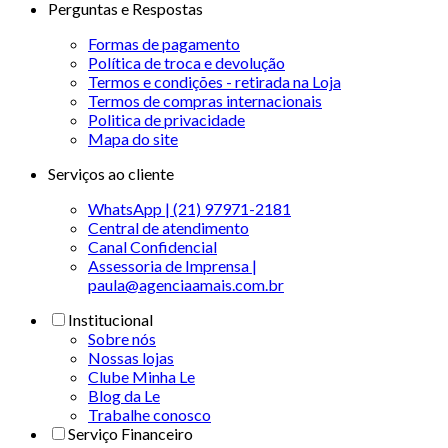
Perguntas e Respostas
Formas de pagamento
Política de troca e devolução
Termos e condições - retirada na Loja
Termos de compras internacionais
Politica de privacidade
Mapa do site
Serviços ao cliente
WhatsApp | (21) 97971-2181
Central de atendimento
Canal Confidencial
Assessoria de Imprensa |
paula@agenciaamais.com.br
Institucional
Sobre nós
Nossas lojas
Clube Minha Le
Blog da Le
Trabalhe conosco
Serviço Financeiro