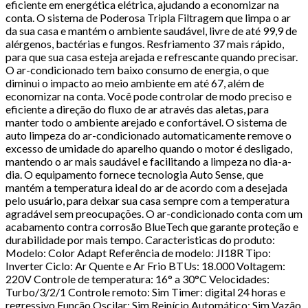
eficiente em energética elétrica, ajudando a economizar na
conta. O sistema de Poderosa Tripla Filtragem que limpa o ar
da sua casa e mantém o ambiente saudável, livre de até 99,9 de
alérgenos, bactérias e fungos. Resfriamento 37 mais rápido,
para que sua casa esteja arejada e refrescante quando precisar.
O ar-condicionado tem baixo consumo de energia, o que
diminui o impacto ao meio ambiente em até 67, além de
economizar na conta. Você pode controlar de modo preciso e
eficiente a direção do fluxo de ar através das aletas, para
manter todo o ambiente arejado e confortável. O sistema de
auto limpeza do ar-condicionado automaticamente remove o
excesso de umidade do aparelho quando o motor é desligado,
mantendo o ar mais saudável e facilitando a limpeza no dia-a-
dia. O equipamento fornece tecnologia Auto Sense, que
mantém a temperatura ideal do ar de acordo com a desejada
pelo usuário, para deixar sua casa sempre com a temperatura
agradável sem preocupações. O ar-condicionado conta com um
acabamento contra corrosão BlueTech que garante proteção e
durabilidade por mais tempo. Caracteristicas do produto:
Modelo: Color Adapt Referência de modelo: JI18R Tipo:
Inverter Ciclo: Ar Quente e Ar Frio BTUs: 18.000 Voltagem:
220V Controle de temperatura: 16° a 30°C Velocidades:
Turbo/3/2/1 Controle remoto: Sim Timer: digital 24 horas e
regressivo Função Oscilar: Sim Reinício Automático: Sim Vazão