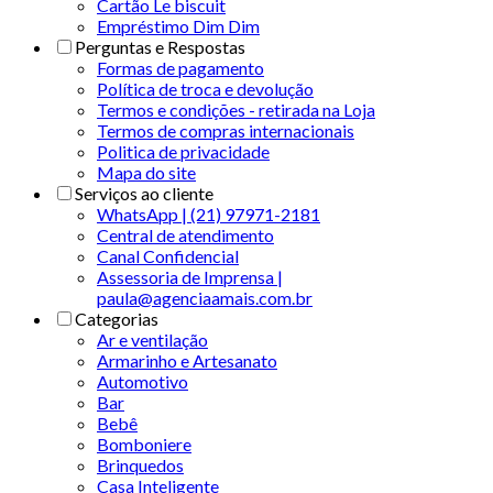
Cartão Le biscuit
Empréstimo Dim Dim
Perguntas e Respostas
Formas de pagamento
Política de troca e devolução
Termos e condições - retirada na Loja
Termos de compras internacionais
Politica de privacidade
Mapa do site
Serviços ao cliente
WhatsApp | (21) 97971-2181
Central de atendimento
Canal Confidencial
Assessoria de Imprensa |
paula@agenciaamais.com.br
Categorias
Ar e ventilação
Armarinho e Artesanato
Automotivo
Bar
Bebê
Bomboniere
Brinquedos
Casa Inteligente