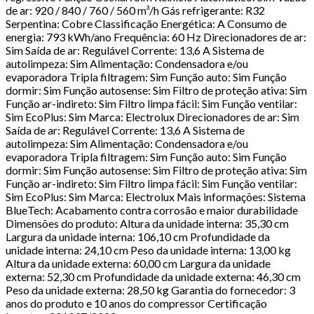
de ar: 920 / 840 / 760 / 560 m³/h Gás refrigerante: R32
Serpentina: Cobre Classificação Energética: A Consumo de
energia: 793 kWh/ano Frequência: 60 Hz Direcionadores de ar:
Sim Saída de ar: Regulável Corrente: 13,6 A Sistema de
autolimpeza: Sim Alimentação: Condensadora e/ou
evaporadora Tripla filtragem: Sim Função auto: Sim Função
dormir: Sim Função autosense: Sim Filtro de proteção ativa: Sim
Função ar-indireto: Sim Filtro limpa fácil: Sim Função ventilar:
Sim EcoPlus: Sim Marca: Electrolux Direcionadores de ar: Sim
Saída de ar: Regulável Corrente: 13,6 A Sistema de
autolimpeza: Sim Alimentação: Condensadora e/ou
evaporadora Tripla filtragem: Sim Função auto: Sim Função
dormir: Sim Função autosense: Sim Filtro de proteção ativa: Sim
Função ar-indireto: Sim Filtro limpa fácil: Sim Função ventilar:
Sim EcoPlus: Sim Marca: Electrolux Mais informações: Sistema
BlueTech: Acabamento contra corrosão e maior durabilidade
Dimensões do produto: Altura da unidade interna: 35,30 cm
Largura da unidade interna: 106,10 cm Profundidade da
unidade interna: 24,10 cm Peso da unidade interna: 13,00 kg
Altura da unidade externa: 60,00 cm Largura da unidade
externa: 52,30 cm Profundidade da unidade externa: 46,30 cm
Peso da unidade externa: 28,50 kg Garantia do fornecedor: 3
anos do produto e 10 anos do compressor Certificação