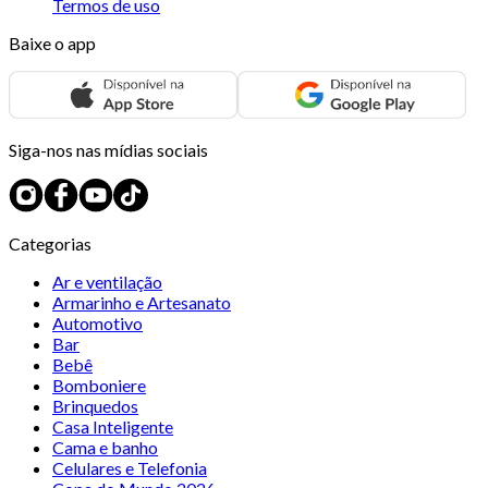
Termos de uso
Baixe o app
Siga-nos nas mídias sociais
Categorias
Ar e ventilação
Armarinho e Artesanato
Automotivo
Bar
Bebê
Bomboniere
Brinquedos
Casa Inteligente
Cama e banho
Celulares e Telefonia