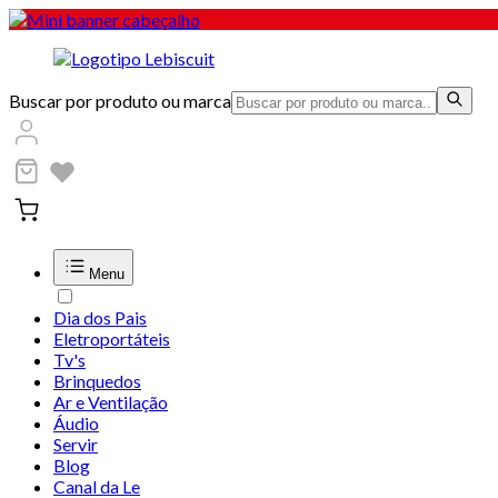
Buscar por produto ou marca
Menu
Dia dos Pais
Eletroportáteis
Tv's
Brinquedos
Ar e Ventilação
Áudio
Servir
Blog
Canal da Le