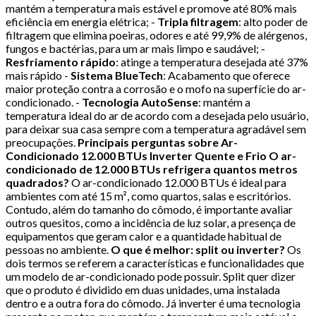
mantém a temperatura mais estável e promove até 80% mais
eficiência em energia elétrica; -
Tripla filtragem
: alto poder de
filtragem que elimina poeiras, odores e até 99,9% de alérgenos,
fungos e bactérias, para um ar mais limpo e saudável; -
Resfriamento rápido
: atinge a temperatura desejada até 37%
mais rápido -
Sistema BlueTech
: Acabamento que oferece
maior proteção contra a corrosão e o mofo na superfície do ar-
condicionado. -
Tecnologia AutoSense
: mantém a
temperatura ideal do ar de acordo com a desejada pelo usuário,
para deixar sua casa sempre com a temperatura agradável sem
preocupações.
Principais perguntas sobre Ar-
Condicionado 12.000 BTUs Inverter Quente e Frio
O ar-
condicionado de 12.000 BTUs refrigera quantos metros
quadrados?
O ar-condicionado 12.000 BTUs é ideal para
ambientes com até 15 m², como quartos, salas e escritórios.
Contudo, além do tamanho do cômodo, é importante avaliar
outros quesitos, como a incidência de luz solar, a presença de
equipamentos que geram calor e a quantidade habitual de
pessoas no ambiente.
O que é melhor: split ou inverter?
Os
dois termos se referem a características e funcionalidades que
um modelo de ar-condicionado pode possuir. Split quer dizer
que o produto é dividido em duas unidades, uma instalada
dentro e a outra fora do cômodo. Já inverter é uma tecnologia