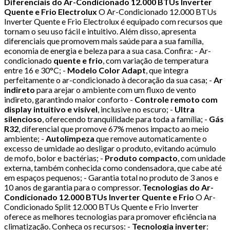
Diferenciais do Ar-Condicionado 12.000 BTUs Inverter
Quente e Frio Electrolux
O Ar-Condicionado 12.000 BTUs
Inverter Quente e Frio Electrolux é equipado com recursos que
tornam o seu uso fácil e intuitivo. Além disso, apresenta
diferenciais que promovem mais saúde para a sua família,
economia de energia e beleza para a sua casa. Confira: - Ar-
condicionado
quente e frio
, com variação de temperatura
entre 16 e 30°C; -
Modelo Color Adapt
, que integra
perfeitamente o ar-condicionado à decoração da sua casa; -
Ar
indireto
para arejar o ambiente com um fluxo de vento
indireto, garantindo maior conforto -
Controle remoto com
display intuitivo e visível
, inclusive no escuro; -
Ultra
silencioso
, oferecendo tranquilidade para toda a família; -
Gás
R32
, diferencial que promove 67% menos impacto ao meio
ambiente; -
Autolimpeza
que remove automaticamente o
excesso de umidade ao desligar o produto, evitando acúmulo
de mofo, bolor e bactérias; -
Produto compacto
, com unidade
externa, também conhecida como condensadora, que cabe até
em espaços pequenos; - Garantia total no produto de 3 anos e
10 anos de garantia para o compressor.
Tecnologias do Ar-
Condicionado 12.000 BTUs Inverter Quente e Frio
O Ar-
Condicionado Split 12.000 BTUs Quente e Frio Inverter
oferece as melhores tecnologias para promover eficiência na
climatização. Conheça os recursos: -
Tecnologia inverter
: