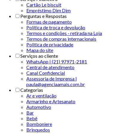
Cartão Le biscuit
Empréstimo Dim Dim
Perguntas e Respostas
Formas de pagamento
Política de troca e devolução
Termos e condições - retirada na Loja
Termos de compras internacionais
Politica de privacidade
Mapa do site
Serviços ao cliente
WhatsApp | (21) 97971-2181
Central de atendimento
Canal Confidencial
Assessoria de Imprensa |
paula@agenciaamais.com.br
Categorias
Ar e ventilação
Armarinho e Artesanato
Automotivo
Bar
Bebê
Bomboniere
Brinquedos