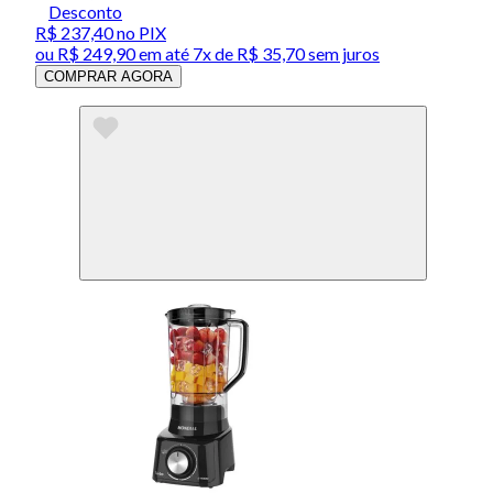
Desconto
R$ 237,40
no PIX
ou
R$ 249,90
em até
7x de R$ 35,70 sem juros
COMPRAR AGORA