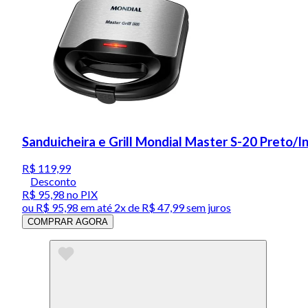
Sanduicheira e Grill Mondial Master S-20 Preto/
R$ 119,99
Desconto
R$ 95,98
no PIX
ou
R$ 95,98
em até
2x de R$ 47,99 sem juros
COMPRAR AGORA