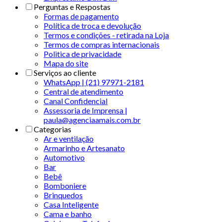
Perguntas e Respostas
Formas de pagamento
Política de troca e devolução
Termos e condições - retirada na Loja
Termos de compras internacionais
Politica de privacidade
Mapa do site
Serviços ao cliente
WhatsApp | (21) 97971-2181
Central de atendimento
Canal Confidencial
Assessoria de Imprensa |
paula@agenciaamais.com.br
Categorias
Ar e ventilação
Armarinho e Artesanato
Automotivo
Bar
Bebê
Bomboniere
Brinquedos
Casa Inteligente
Cama e banho