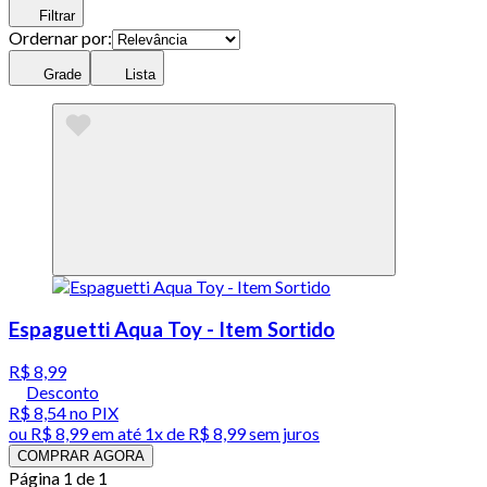
Filtrar
Ordernar por:
Grade
Lista
Espaguetti Aqua Toy - Item Sortido
R$ 8,99
Desconto
R$ 8,54
no PIX
ou
R$ 8,99
em até 1x de
R$ 8,99
sem juros
COMPRAR AGORA
Página 1 de 1