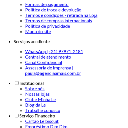
Formas de pagamento
Política de troca e devolução
Termos e condições - retirada na Loja
Termos de compras internacionais
Politica de privacidade
Mapa do site
Serviços ao cliente
WhatsApp | (21) 97971-2181
Central de atendimento
Canal Confidencial
Assessoria de Imprensa |
paula@agenciaamais.com.br
Institucional
Sobre nós
Nossas lojas
Clube Minha Le
Blog da Le
Trabalhe conosco
Serviço Financeiro
Cartão Le biscuit
Empréstimo Dim Dim