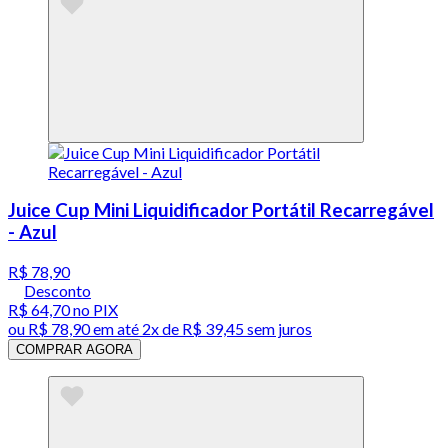
Juice Cup Mini Liquidificador Portátil Recarregável
- Azul
R$ 78,90
Desconto
R$ 64,70
no PIX
ou
R$ 78,90
em até
2x de R$ 39,45 sem juros
COMPRAR AGORA