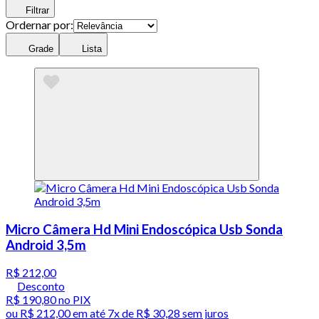
Filtrar
Ordernar por:
Grade
Lista
Micro Câmera Hd Mini Endoscópica Usb Sonda
Android 3,5m
R$ 212,00
Desconto
R$ 190,80
no PIX
ou
R$ 212,00
em até
7x de R$ 30,28 sem juros