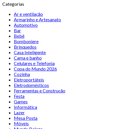
Categorias
Ar e ventilação
Armarinho e Artesanato
Automotivo
Bar
Bebê
Bomboniere
Brinquedos
Casa Inteligente
Cama e banho
Celulares e Telefonia
Copa do Mundo 2026
Cozinha
Eletroportáteis
Eletrodomésticos
Ferramentas e Construção
Festa
Games
Informática
Lazer
Mesa Posta
Móveis
Mundo Beleza