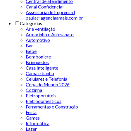
Central de atendimento
Canal Confidencial
Assessoria de Imprensa |
paula@agenciaamais.com.br
Categorias
Ar e ventilação
Armarinho e Artesanato
Automotivo
Bar
Bebê
Bomboniere
Brinquedos
Casa Inteligente
Cama e banho
Celulares e Telefonia
Copa do Mundo 2026
Cozinha
Eletroportáteis
Eletrodomésticos
Ferramentas e Construção
Festa
Games
Informática
Lazer