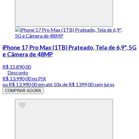
iPhone 17 Pro Max (1TB) Prateado, Tela de 6,9", 5G
e Câmera de 48MP
R$ 15.890,00
Desconto
R$ 13.990,00
no PIX
ou
R$ 13.990,00
em até
10x de R$ 1399,00 sem juros
COMPRAR AGORA