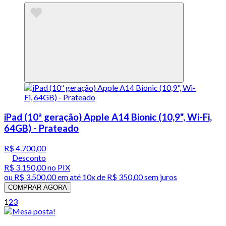
iPad (10ª geração) Apple A14 Bionic (10,9", Wi-Fi,
64GB) - Prateado
R$ 4.700,00
Desconto
R$ 3.150,00
no PIX
ou
R$ 3.500,00
em até
10x de R$ 350,00 sem juros
COMPRAR AGORA
1
2
3