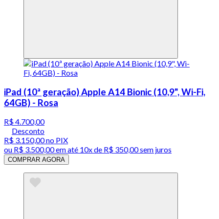
iPad (10ª geração) Apple A14 Bionic (10,9", Wi-Fi,
64GB) - Rosa
R$ 4.700,00
Desconto
R$ 3.150,00
no PIX
ou
R$ 3.500,00
em até
10x de R$ 350,00 sem juros
COMPRAR AGORA