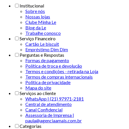
Institucional
Sobre nós
Nossas lojas
Clube Minha Le
Blog da Le
Trabalhe conosco
Serviço Financeiro
Cartão Le biscuit
Empréstimo Dim Dim
Perguntas e Respostas
Formas de pagamento
Política de troca e devolução
Termos e condições - retirada na Loja
Termos de compras internacionais
Politica de privacidade
Mapa do site
Serviços ao cliente
WhatsApp | (21) 97971-2181
Central de atendimento
Canal Confidencial
Assessoria de Imprensa |
paula@agenciaamais.com.br
Categorias