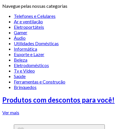
Navegue pelas nossas categorias
Telefones e Celulares
Ar e ventilação
Eletroportáteis
Gamer
Áudio
Utilidades Domésticas
Informática
Esporte e Lazer
Beleza
Eletrodomésticos
Tv e Vídeo
Saúde
Ferramentas e Construção
Brinquedos
Produtos com descontos para você!
Ver mais