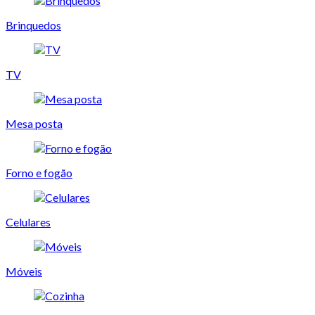
Brinquedos
TV
Mesa posta
Forno e fogão
Celulares
Móveis