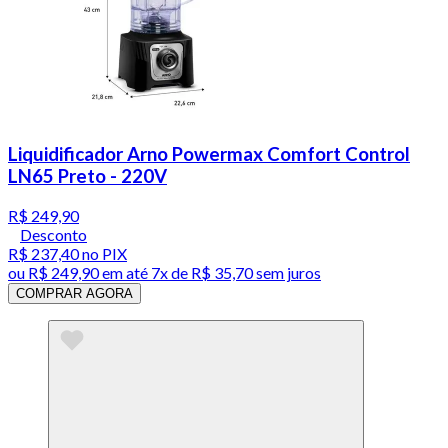
Liquidificador Arno Powermax Comfort Control
LN65 Preto - 220V
R$ 249,90
Desconto
R$ 237,40
no PIX
ou
R$ 249,90
em até
7x de R$ 35,70 sem juros
COMPRAR AGORA