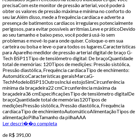
precisaCom este monitor de pressão arterial, você poderá
obter os valores de pressão máxima e mínima no conforto do
seu lar.Além disso, mede a frequência cardíaca e adverte a
presença de batimentos cardíacos irregulares potencialmente
perigosos, para evitar possíveis arritmias.Leve e práticoDevido
ao seu tamanho e baixo peso, você poderá usá-lo sem
problemas e mové-lo para onde quiser. Coloque-o em sua
carteira ou bolsa e leve-o para todos os lugares.Características
para Aparelho medidor de pressão arterial digital de braço G-
Tech BSP11Tipo de tensiômetro digital: De braçoQuantidade
total de memórias: 120Tipos de medições: Pressão sistólica,
Pressão diastólica, Frequência cardíacaTipo de enchimento:
AutomáticoCaracterísticas geraisMarcaG-
TechModeloBSP11OutrosInclui estojoSimCircunferência
mínima da braçadeira22 cmCircunferência máxima da
braçadeira36 cmEspecificaçõesTipo de tensiômetro digitalDe
braçoQuantidade total de memórias120Tipos de
mediçõesPressão sistólica, Pressão diastólica, Frequência
cardíacaTipo de enchimientoAutomáticoAlimentaçãoTipos de
alimentaçãoPilhaTamanho da pilhaAAA
Ler descri��o completa
de
R$ 391,00