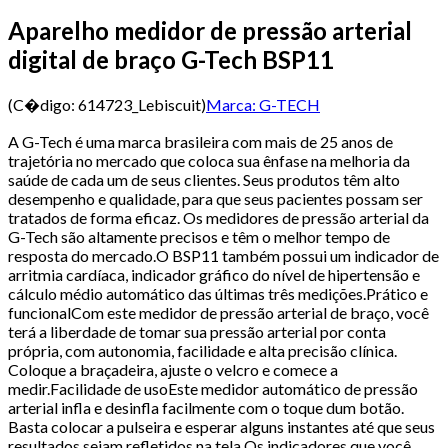
Aparelho medidor de pressão arterial
digital de braço G-Tech BSP11
(C�digo:
614723_Lebiscuit
)
Marca:
G-TECH
A G-Tech é uma marca brasileira com mais de 25 anos de
trajetória no mercado que coloca sua ênfase na melhoria da
saúde de cada um de seus clientes. Seus produtos têm alto
desempenho e qualidade, para que seus pacientes possam ser
tratados de forma eficaz. Os medidores de pressão arterial da
G-Tech são altamente precisos e têm o melhor tempo de
resposta do mercado.O BSP11 também possui um indicador de
arritmia cardíaca, indicador gráfico do nível de hipertensão e
cálculo médio automático das últimas três medições.Prático e
funcionalCom este medidor de pressão arterial de braço, você
terá a liberdade de tomar sua pressão arterial por conta
própria, com autonomia, facilidade e alta precisão clínica.
Coloque a braçadeira, ajuste o velcro e comece a
medir.Facilidade de usoEste medidor automático de pressão
arterial infla e desinfla facilmente com o toque dum botão.
Basta colocar a pulseira e esperar alguns instantes até que seus
resultados sejam refletidos na tela.Os indicadores que você