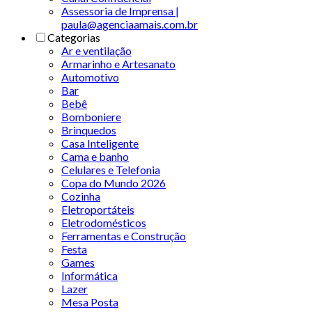
Assessoria de Imprensa |
paula@agenciaamais.com.br
Categorias
Ar e ventilação
Armarinho e Artesanato
Automotivo
Bar
Bebê
Bomboniere
Brinquedos
Casa Inteligente
Cama e banho
Celulares e Telefonia
Copa do Mundo 2026
Cozinha
Eletroportáteis
Eletrodomésticos
Ferramentas e Construção
Festa
Games
Informática
Lazer
Mesa Posta