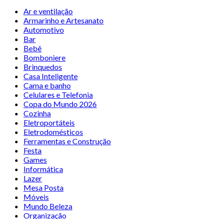
Ar e ventilação
Armarinho e Artesanato
Automotivo
Bar
Bebê
Bomboniere
Brinquedos
Casa Inteligente
Cama e banho
Celulares e Telefonia
Copa do Mundo 2026
Cozinha
Eletroportáteis
Eletrodomésticos
Ferramentas e Construção
Festa
Games
Informática
Lazer
Mesa Posta
Móveis
Mundo Beleza
Organização