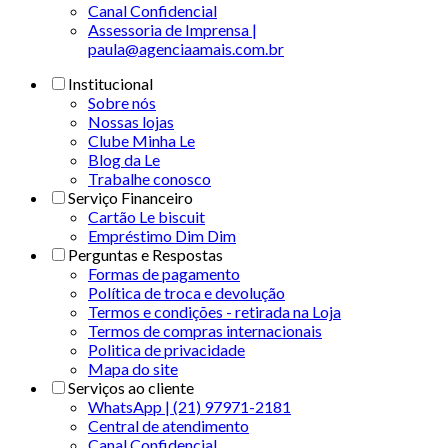
Canal Confidencial
Assessoria de Imprensa |
paula@agenciaamais.com.br
Institucional
Sobre nós
Nossas lojas
Clube Minha Le
Blog da Le
Trabalhe conosco
Serviço Financeiro
Cartão Le biscuit
Empréstimo Dim Dim
Perguntas e Respostas
Formas de pagamento
Política de troca e devolução
Termos e condições - retirada na Loja
Termos de compras internacionais
Politica de privacidade
Mapa do site
Serviços ao cliente
WhatsApp | (21) 97971-2181
Central de atendimento
Canal Confidencial