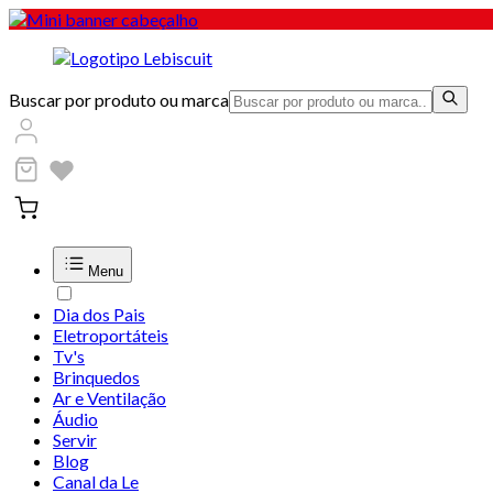
Buscar por produto ou marca
Menu
Dia dos Pais
Eletroportáteis
Tv's
Brinquedos
Ar e Ventilação
Áudio
Servir
Blog
Canal da Le