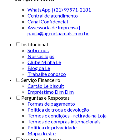
WhatsApp | (21) 97971-2181
Central de atendimento
Canal Confidencial
Assessoria de Imprensa |
paula@agenciaamais.com.br
Institucional
Sobre nós
Nossas lojas
Clube Minha Le
Blog da Le
Trabalhe conosco
Serviço Financeiro
Cartão Le biscuit
Empréstimo Dim Dim
Perguntas e Respostas
Formas de pagamento
Política de troca e devolução
Termos e condições - retirada na Loja
Termos de compras internacionais
Politica de privacidade
Mapa do site
Serviços ao cliente