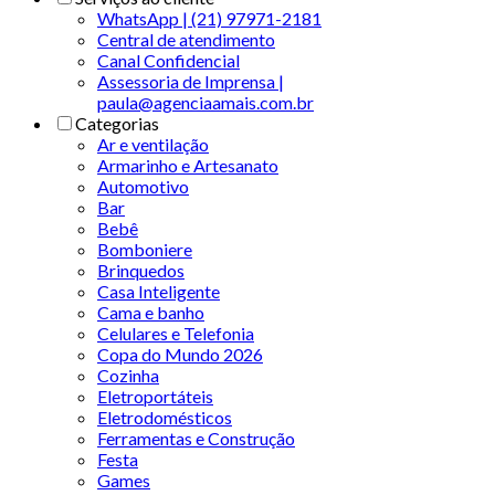
WhatsApp | (21) 97971-2181
Central de atendimento
Canal Confidencial
Assessoria de Imprensa |
paula@agenciaamais.com.br
Categorias
Ar e ventilação
Armarinho e Artesanato
Automotivo
Bar
Bebê
Bomboniere
Brinquedos
Casa Inteligente
Cama e banho
Celulares e Telefonia
Copa do Mundo 2026
Cozinha
Eletroportáteis
Eletrodomésticos
Ferramentas e Construção
Festa
Games