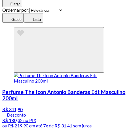
Filtrar
Ordernar por:
Grade
Lista
Perfume The Icon Antonio Banderas Edt Masculino
200ml
R$ 341,90
Desconto
R$ 180,32
no PIX
ou
R$ 219,90
em até
7x de R$ 31,41 sem juros