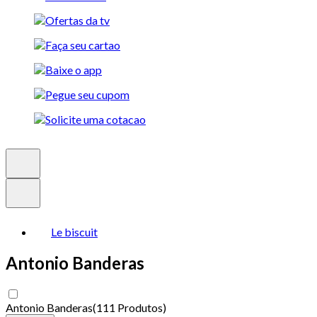
Le biscuit
Antonio Banderas
Antonio Banderas
(
111 Produtos
)