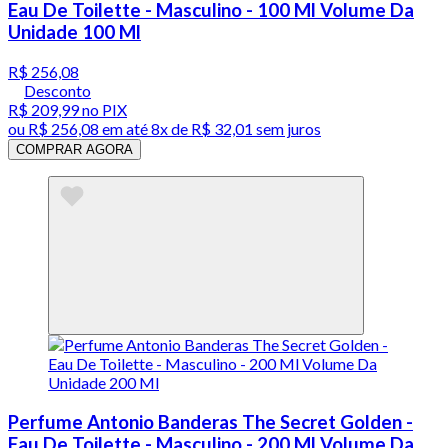
Eau De Toilette - Masculino - 100 Ml Volume Da
Unidade 100 Ml
R$ 256,08
Desconto
R$ 209,99
no PIX
ou
R$ 256,08
em até
8x de R$ 32,01 sem juros
COMPRAR AGORA
Perfume Antonio Banderas The Secret Golden -
Eau De Toilette - Masculino - 200 Ml Volume Da