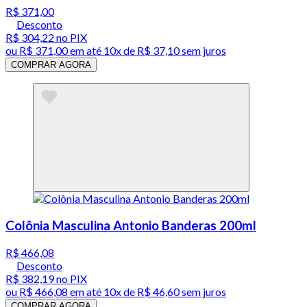
R$ 371,00
Desconto
R$ 304,22
no PIX
ou
R$ 371,00
em até
10x de R$ 37,10 sem juros
COMPRAR AGORA
Colônia Masculina Antonio Banderas 200ml
R$ 466,08
Desconto
R$ 382,19
no PIX
ou
R$ 466,08
em até
10x de R$ 46,60 sem juros
COMPRAR AGORA