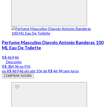
Perfume Masculino Diavolo Antonio Banderas 100
ML Eau De Toilette
R$ 469,46
Desconto
R$ 384,96
no PIX
ou
R$ 469,46
em até
10x de R$ 46,94 sem juros
COMPRAR AGORA