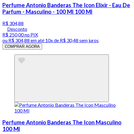
Perfume Antonio Banderas The Icon Elixir - Eau De
Parfum - Masculino - 100 Ml 100 Ml
R$ 304,88
Desconto
R$ 250,00
no PIX
ou
R$ 304,88
em até
10x de R$ 30,48 sem juros
COMPRAR AGORA
Perfume Antonio Banderas The Icon Masculino
100 Ml