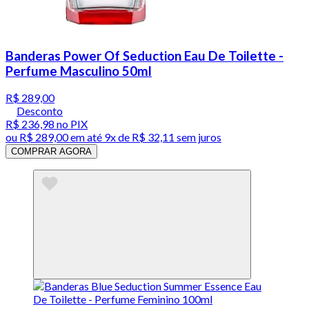
Banderas Power Of Seduction Eau De Toilette -
Perfume Masculino 50ml
R$ 289,00
Desconto
R$ 236,98
no PIX
ou
R$ 289,00
em até
9x de R$ 32,11 sem juros
COMPRAR AGORA