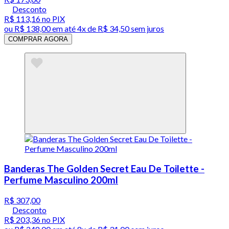
Desconto
R$ 113,16
no PIX
ou
R$ 138,00
em até
4x de R$ 34,50 sem juros
COMPRAR AGORA
Banderas The Golden Secret Eau De Toilette -
Perfume Masculino 200ml
R$ 307,00
Desconto
R$ 203,36
no PIX