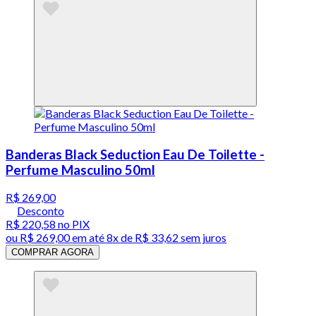
Banderas Black Seduction Eau De Toilette -
Perfume Masculino 50ml
R$ 269,00
Desconto
R$ 220,58
no PIX
ou
R$ 269,00
em até
8x de R$ 33,62 sem juros
COMPRAR AGORA