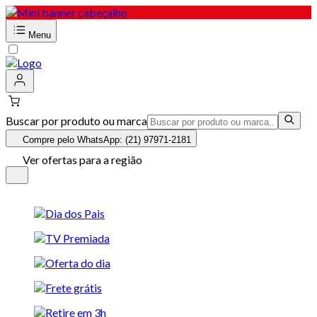
Menu
Buscar por produto ou marca
Compre pelo WhatsApp: (21) 97971-2181
Ver ofertas para a região