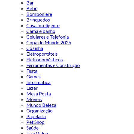
Bar
Bebê
Bomboniere
Brinquedos
Casa Inteligente
Cama e banho
Celulares e Telefonia
Copa do Mundo 2026
Cozinha
Eletroportáteis
Eletrodomésticos
Ferramentas e Construção
Festa
Games
Informática
Lazer
Mesa Posta
Móveis
Mundo Beleza
Organização
Papelaria
Pet Shop
Saúde
Tv e Vídeo