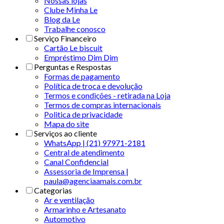
Nossas lojas
Clube Minha Le
Blog da Le
Trabalhe conosco
Serviço Financeiro
Cartão Le biscuit
Empréstimo Dim Dim
Perguntas e Respostas
Formas de pagamento
Política de troca e devolução
Termos e condições - retirada na Loja
Termos de compras internacionais
Politica de privacidade
Mapa do site
Serviços ao cliente
WhatsApp | (21) 97971-2181
Central de atendimento
Canal Confidencial
Assessoria de Imprensa |
paula@agenciaamais.com.br
Categorias
Ar e ventilação
Armarinho e Artesanato
Automotivo