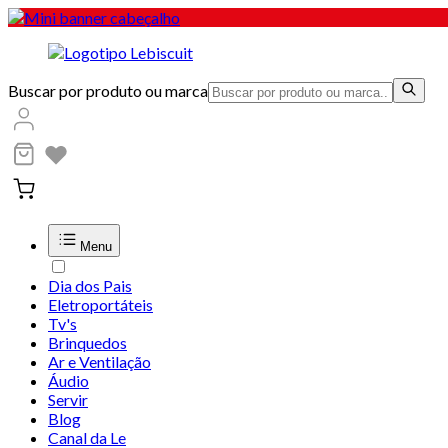
Buscar por produto ou marca
Menu
Dia dos Pais
Eletroportáteis
Tv's
Brinquedos
Ar e Ventilação
Áudio
Servir
Blog
Canal da Le