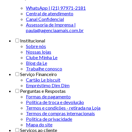
WhatsApp | (21) 97971-2181
Central de atendimento
Canal Confidencial
Assessoria de Imprensa |
paula@agenciaamais.com.br
Institucional
Sobre nós
Nossas lojas
Clube Minha Le
Blog da Le
Trabalhe conosco
Serviço Financeiro
Cartão Le biscuit
Empréstimo Dim Dim
Perguntas e Respostas
Formas de pagamento
Política de troca e devolução
Termos e condições - retirada na Loja
Termos de compras internacionais
Politica de privacidade
Mapa do site
Serviços ao cliente