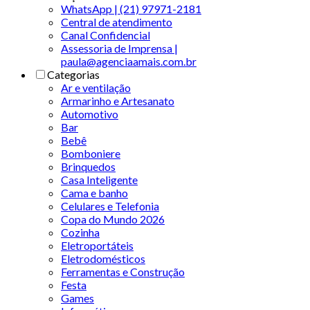
WhatsApp | (21) 97971-2181
Central de atendimento
Canal Confidencial
Assessoria de Imprensa |
paula@agenciaamais.com.br
Categorias
Ar e ventilação
Armarinho e Artesanato
Automotivo
Bar
Bebê
Bomboniere
Brinquedos
Casa Inteligente
Cama e banho
Celulares e Telefonia
Copa do Mundo 2026
Cozinha
Eletroportáteis
Eletrodomésticos
Ferramentas e Construção
Festa
Games