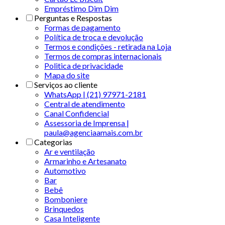
Empréstimo Dim Dim
Perguntas e Respostas
Formas de pagamento
Política de troca e devolução
Termos e condições - retirada na Loja
Termos de compras internacionais
Politica de privacidade
Mapa do site
Serviços ao cliente
WhatsApp | (21) 97971-2181
Central de atendimento
Canal Confidencial
Assessoria de Imprensa |
paula@agenciaamais.com.br
Categorias
Ar e ventilação
Armarinho e Artesanato
Automotivo
Bar
Bebê
Bomboniere
Brinquedos
Casa Inteligente