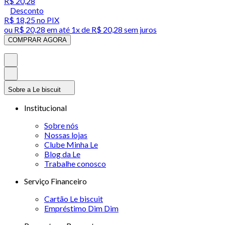
R$ 20,28
Desconto
R$ 18,25
no PIX
ou
R$ 20,28
em até 1x de
R$ 20,28
sem juros
COMPRAR AGORA
Sobre a Le biscuit
Institucional
Sobre nós
Nossas lojas
Clube Minha Le
Blog da Le
Trabalhe conosco
Serviço Financeiro
Cartão Le biscuit
Empréstimo Dim Dim