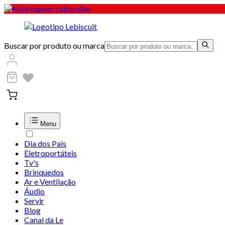
Buscar por produto ou marca
Menu
Dia dos Pais
Eletroportáteis
Tv's
Brinquedos
Ar e Ventilação
Áudio
Servir
Blog
Canal da Le