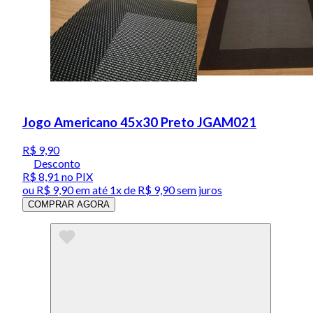
Jogo Americano 45x30 Preto JGAM021
R$ 9,90
Desconto
R$ 8,91
no PIX
ou
R$ 9,90
em até 1x de
R$ 9,90
sem juros
COMPRAR AGORA