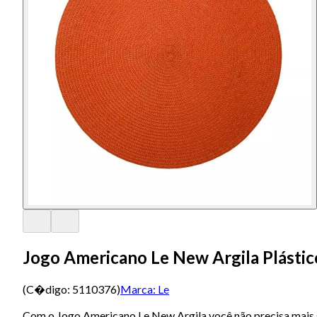
Jogo Americano Le New Argila Plástico
(C�digo:
5110376
)
Marca:
Le
Com o Jogo Americano Le New Argila você não precisa mais 