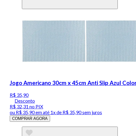
Jogo Americano 30cm x 45cm Anti Slip Azul Color
R$ 35,90
Desconto
R$ 32,31
no PIX
ou
R$ 35,90
em até 1x de
R$ 35,90
sem juros
COMPRAR AGORA