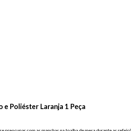
 e Poliéster Laranja 1 Peça
se preocupar com as manchas na toalha de mesa durante as refeiç