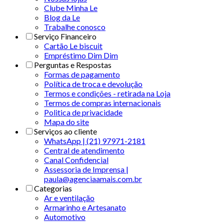
Clube Minha Le
Blog da Le
Trabalhe conosco
Serviço Financeiro
Cartão Le biscuit
Empréstimo Dim Dim
Perguntas e Respostas
Formas de pagamento
Política de troca e devolução
Termos e condições - retirada na Loja
Termos de compras internacionais
Politica de privacidade
Mapa do site
Serviços ao cliente
WhatsApp | (21) 97971-2181
Central de atendimento
Canal Confidencial
Assessoria de Imprensa |
paula@agenciaamais.com.br
Categorias
Ar e ventilação
Armarinho e Artesanato
Automotivo