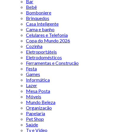
Bar
Bebê
Bomboniere
Brinquedos
Casa Inteligente
Cama e banho
Celulares e Telefonia
Copa do Mundo 2026
Cozinha
Eletroportáteis
Eletrodomésticos
Ferramentas e Construção
Festa
Games
Informática
Lazer
Mesa Posta
Móveis
Mundo Beleza
Organização
Papelaria
Pet Shop
Saúde
Tv e Vídeo