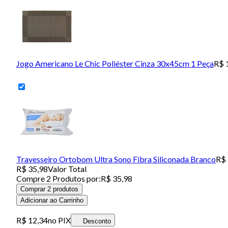
Jogo Americano Le Chic Poliéster Cinza 30x45cm 1 Peça
R$ 
Travesseiro Ortobom Ultra Sono Fibra Siliconada Branco
R$ 
R$ 35,98
Valor Total
Compre
2
Produto
s
por:
R$ 35,98
Comprar 2 produtos
Adicionar ao Carrinho
R$ 12,34
no PIX
Desconto