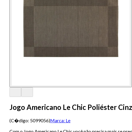
Jogo Americano Le Chic Poliéster Cin
(C�digo:
5099056
)
Marca:
Le
Com o Jogo Americano Le Chic você não precisa mais se preo