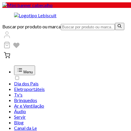
Buscar por produto ou marca
Menu
Dia dos Pais
Eletroportáteis
Tv's
Brinquedos
Ar e Ventilação
Áudio
Servir
Blog
Canal da Le