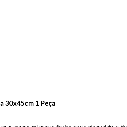
za 30x45cm 1 Peça
cupar com as manchas na toalha de mesa durante as refeições. El