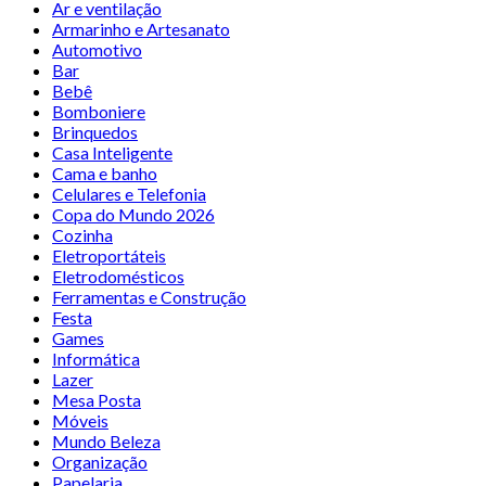
Ar e ventilação
Armarinho e Artesanato
Automotivo
Bar
Bebê
Bomboniere
Brinquedos
Casa Inteligente
Cama e banho
Celulares e Telefonia
Copa do Mundo 2026
Cozinha
Eletroportáteis
Eletrodomésticos
Ferramentas e Construção
Festa
Games
Informática
Lazer
Mesa Posta
Móveis
Mundo Beleza
Organização
Papelaria