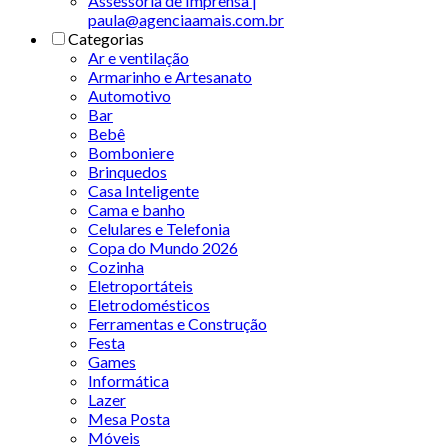
Assessoria de Imprensa |
paula@agenciaamais.com.br
Categorias
Ar e ventilação
Armarinho e Artesanato
Automotivo
Bar
Bebê
Bomboniere
Brinquedos
Casa Inteligente
Cama e banho
Celulares e Telefonia
Copa do Mundo 2026
Cozinha
Eletroportáteis
Eletrodomésticos
Ferramentas e Construção
Festa
Games
Informática
Lazer
Mesa Posta
Móveis