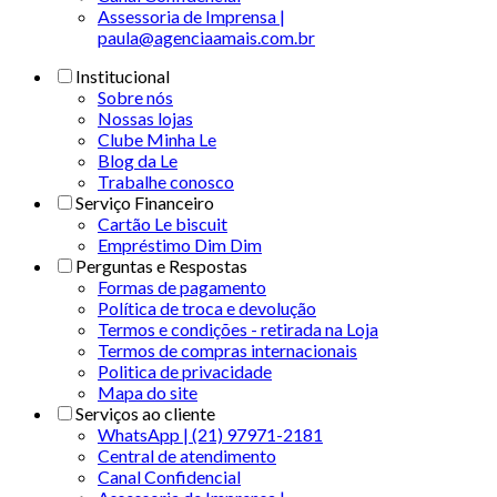
Assessoria de Imprensa |
paula@agenciaamais.com.br
Institucional
Sobre nós
Nossas lojas
Clube Minha Le
Blog da Le
Trabalhe conosco
Serviço Financeiro
Cartão Le biscuit
Empréstimo Dim Dim
Perguntas e Respostas
Formas de pagamento
Política de troca e devolução
Termos e condições - retirada na Loja
Termos de compras internacionais
Politica de privacidade
Mapa do site
Serviços ao cliente
WhatsApp | (21) 97971-2181
Central de atendimento
Canal Confidencial