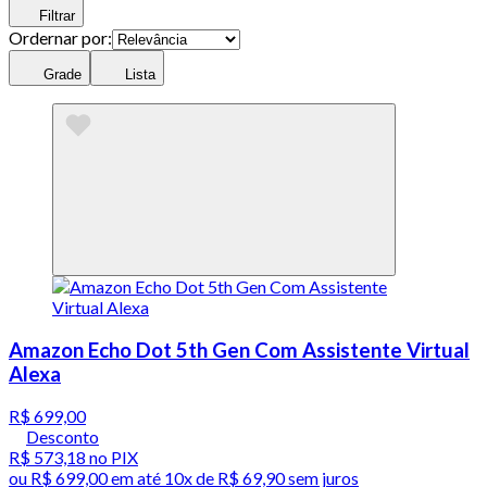
Filtrar
Ordernar por:
Grade
Lista
Amazon Echo Dot 5th Gen Com Assistente Virtual
Alexa
R$ 699,00
Desconto
R$ 573,18
no PIX
ou
R$ 699,00
em até
10x de R$ 69,90 sem juros