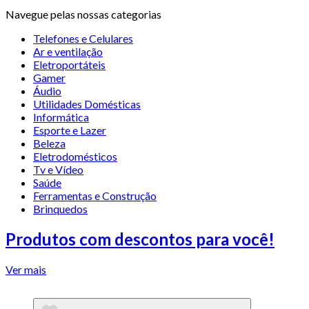
Navegue pelas nossas categorias
Telefones e Celulares
Ar e ventilação
Eletroportáteis
Gamer
Áudio
Utilidades Domésticas
Informática
Esporte e Lazer
Beleza
Eletrodomésticos
Tv e Vídeo
Saúde
Ferramentas e Construção
Brinquedos
Produtos com descontos para você!
Ver mais