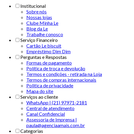
Institucional
Sobre nós
Nossas lojas
Clube Minha Le
Blog da Le
Trabalhe conosco
Serviço Financeiro
Cartão Le biscuit
Empréstimo Dim Dim
Perguntas e Respostas
Formas de pagamento
Política de troca e devolução
Termos e condições - retirada na Loja
Termos de compras internacionais
Politica de privacidade
Mapa do site
Serviços ao cliente
WhatsApp | (21) 97971-2181
Central de atendimento
Canal Confidencial
Assessoria de Imprensa |
paula@agenciaamais.com.br
Categorias