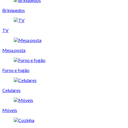
Brinquedos
TV
Mesa posta
Forno e fogão
Celulares
Móveis