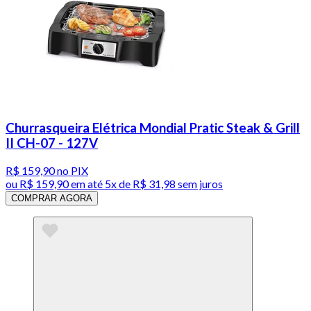
Churrasqueira Elétrica Mondial Pratic Steak & Grill
II CH-07 - 127V
R$ 159,90
no PIX
ou
R$ 159,90
em até
5x de R$ 31,98 sem juros
COMPRAR AGORA