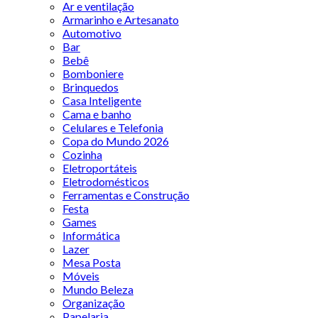
Ar e ventilação
Armarinho e Artesanato
Automotivo
Bar
Bebê
Bomboniere
Brinquedos
Casa Inteligente
Cama e banho
Celulares e Telefonia
Copa do Mundo 2026
Cozinha
Eletroportáteis
Eletrodomésticos
Ferramentas e Construção
Festa
Games
Informática
Lazer
Mesa Posta
Móveis
Mundo Beleza
Organização
Papelaria