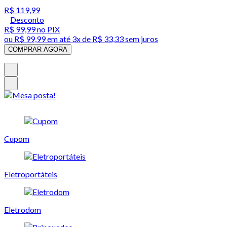
R$ 119,99
Desconto
R$ 99,99
no PIX
ou
R$ 99,99
em até
3x de R$ 33,33 sem juros
COMPRAR AGORA
Cupom
Eletroportáteis
Eletrodom