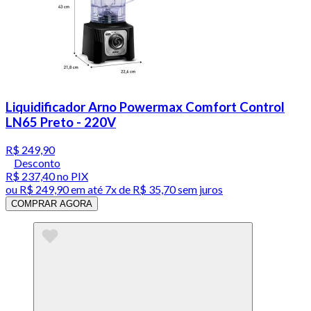
Liquidificador Arno Powermax Comfort Control
LN65 Preto - 220V
R$ 249,90
Desconto
R$ 237,40
no PIX
ou
R$ 249,90
em até
7x de R$ 35,70 sem juros
COMPRAR AGORA