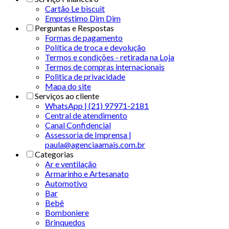
Cartão Le biscuit
Empréstimo Dim Dim
Perguntas e Respostas
Formas de pagamento
Política de troca e devolução
Termos e condições - retirada na Loja
Termos de compras internacionais
Politica de privacidade
Mapa do site
Serviços ao cliente
WhatsApp | (21) 97971-2181
Central de atendimento
Canal Confidencial
Assessoria de Imprensa |
paula@agenciaamais.com.br
Categorias
Ar e ventilação
Armarinho e Artesanato
Automotivo
Bar
Bebê
Bomboniere
Brinquedos