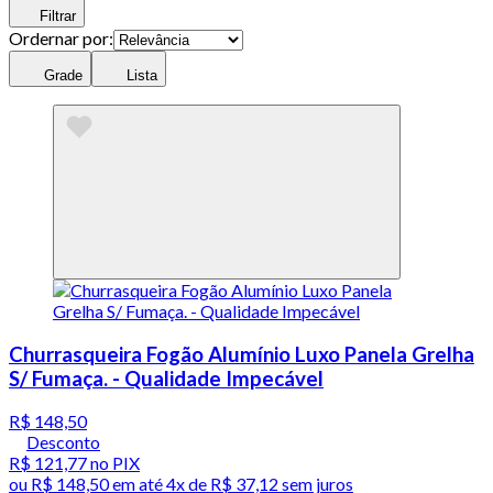
Filtrar
Ordernar por:
Grade
Lista
Churrasqueira Fogão Alumínio Luxo Panela Grelha
S/ Fumaça. - Qualidade Impecável
R$ 148,50
Desconto
R$ 121,77
no PIX
ou
R$ 148,50
em até
4x de R$ 37,12 sem juros