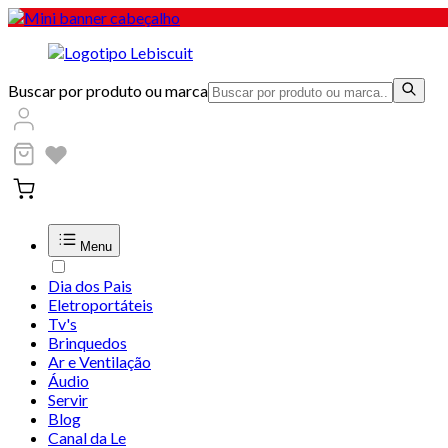
Buscar por produto ou marca
Menu
Dia dos Pais
Eletroportáteis
Tv's
Brinquedos
Ar e Ventilação
Áudio
Servir
Blog
Canal da Le