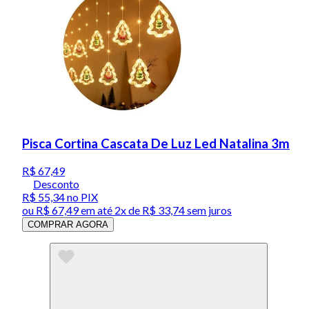
Pisca Cortina Cascata De Luz Led Natalina 3m
R$ 67,49
Desconto
R$ 55,34
no PIX
ou
R$ 67,49
em até
2x de R$ 33,74 sem juros
COMPRAR AGORA