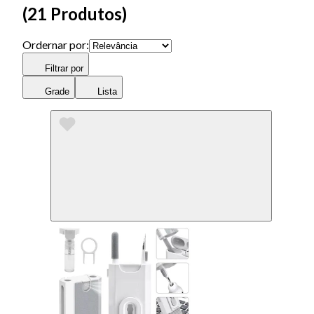
(
21 Produtos
)
Ordernar por:
Filtrar por
Grade
Lista