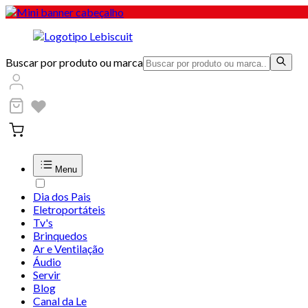
Buscar por produto ou marca
Menu
Dia dos Pais
Eletroportáteis
Tv's
Brinquedos
Ar e Ventilação
Áudio
Servir
Blog
Canal da Le