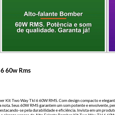
l 6 60w Rms
ber Kit Two Way Tkl 6 60W RMS. Com design compacto e elegante, 
ada nota. Seus 60W RMS garantem um som potente e envolvente, per
estacando-se pela durabilidade e eficiência. Invista em um prod
 a clareza sonora do Alto Falante Bomber Kit Two Way Tkl 6 60W 