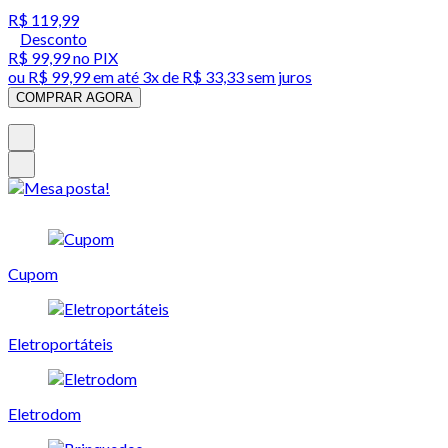
R$ 119,99
Desconto
R$ 99,99
no PIX
ou
R$ 99,99
em até
3x de R$ 33,33 sem juros
COMPRAR AGORA
Cupom
Eletroportáteis
Eletrodom