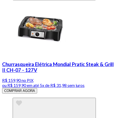
Churrasqueira Elétrica Mondial Pratic Steak & Grill
II CH-07 - 127V
R$ 159,90
no PIX
ou
R$ 159,90
em até
5x de R$ 31,98 sem juros
COMPRAR AGORA