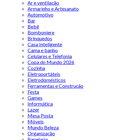
Ar e ventilação
Armarinho e Artesanato
Automotivo
Bar
Bebê
Bomboniere
Brinquedos
Casa Inteligente
Cama e banho
Celulares e Telefonia
Copa do Mundo 2026
Cozinha
Eletroportáteis
Eletrodomésticos
Ferramentas e Construção
Festa
Games
Informática
Lazer
Mesa Posta
Móveis
Mundo Beleza
Organização
Papelaria