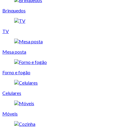
Brinquedos
TV
Mesa posta
Forno e fogão
Celulares
Móveis