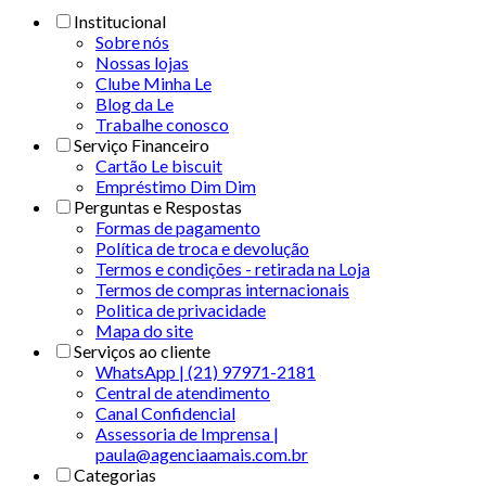
Institucional
Sobre nós
Nossas lojas
Clube Minha Le
Blog da Le
Trabalhe conosco
Serviço Financeiro
Cartão Le biscuit
Empréstimo Dim Dim
Perguntas e Respostas
Formas de pagamento
Política de troca e devolução
Termos e condições - retirada na Loja
Termos de compras internacionais
Politica de privacidade
Mapa do site
Serviços ao cliente
WhatsApp | (21) 97971-2181
Central de atendimento
Canal Confidencial
Assessoria de Imprensa |
paula@agenciaamais.com.br
Categorias