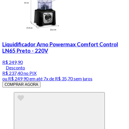
Liquidificador Arno Powermax Comfort Control
LN65 Preto - 220V
R$ 249,90
Desconto
R$ 237,40
no PIX
ou
R$ 249,90
em até
7x de R$ 35,70 sem juros
COMPRAR AGORA