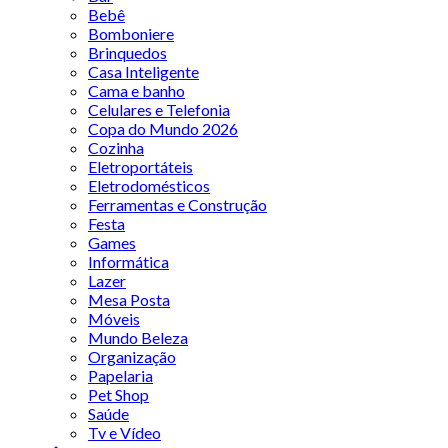
Bebê
Bomboniere
Brinquedos
Casa Inteligente
Cama e banho
Celulares e Telefonia
Copa do Mundo 2026
Cozinha
Eletroportáteis
Eletrodomésticos
Ferramentas e Construção
Festa
Games
Informática
Lazer
Mesa Posta
Móveis
Mundo Beleza
Organização
Papelaria
Pet Shop
Saúde
Tv e Vídeo