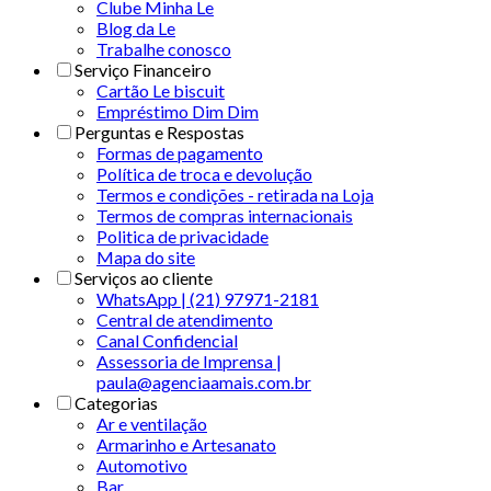
Clube Minha Le
Blog da Le
Trabalhe conosco
Serviço Financeiro
Cartão Le biscuit
Empréstimo Dim Dim
Perguntas e Respostas
Formas de pagamento
Política de troca e devolução
Termos e condições - retirada na Loja
Termos de compras internacionais
Politica de privacidade
Mapa do site
Serviços ao cliente
WhatsApp | (21) 97971-2181
Central de atendimento
Canal Confidencial
Assessoria de Imprensa |
paula@agenciaamais.com.br
Categorias
Ar e ventilação
Armarinho e Artesanato
Automotivo
Bar