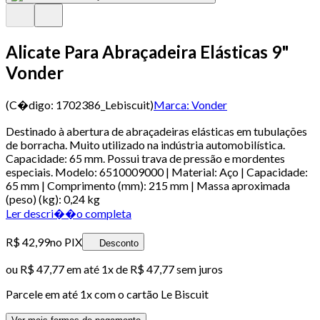
Alicate Para Abraçadeira Elásticas 9"
Vonder
(C�digo:
1702386_Lebiscuit
)
Marca:
Vonder
Destinado à abertura de abraçadeiras elásticas em tubulações
de borracha. Muito utilizado na indústria automobilística.
Capacidade: 65 mm. Possui trava de pressão e mordentes
especiais. Modelo: 6510009000 | Material: Aço | Capacidade:
65 mm | Comprimento (mm): 215 mm | Massa aproximada
(peso) (kg): 0,24 kg
Ler descri��o completa
R$ 42,99
no PIX
Desconto
ou
R$ 47,77
em até 1x de
R$ 47,77
sem juros
Parcele em até
1
x com o cartão
Le Biscuit