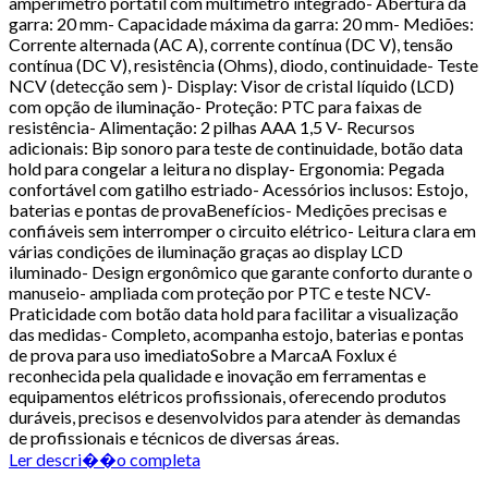
amperímetro portátil com multímetro integrado- Abertura da
garra: 20 mm- Capacidade máxima da garra: 20 mm- Mediões:
Corrente alternada (AC A), corrente contínua (DC V), tensão
contínua (DC V), resistência (Ohms), diodo, continuidade- Teste
NCV (detecção sem )- Display: Visor de cristal líquido (LCD)
com opção de iluminação- Proteção: PTC para faixas de
resistência- Alimentação: 2 pilhas AAA 1,5 V- Recursos
adicionais: Bip sonoro para teste de continuidade, botão data
hold para congelar a leitura no display- Ergonomia: Pegada
confortável com gatilho estriado- Acessórios inclusos: Estojo,
baterias e pontas de provaBenefícios- Medições precisas e
confiáveis sem interromper o circuito elétrico- Leitura clara em
várias condições de iluminação graças ao display LCD
iluminado- Design ergonômico que garante conforto durante o
manuseio- ampliada com proteção por PTC e teste NCV-
Praticidade com botão data hold para facilitar a visualização
das medidas- Completo, acompanha estojo, baterias e pontas
de prova para uso imediatoSobre a MarcaA Foxlux é
reconhecida pela qualidade e inovação em ferramentas e
equipamentos elétricos profissionais, oferecendo produtos
duráveis, precisos e desenvolvidos para atender às demandas
de profissionais e técnicos de diversas áreas.
Ler descri��o completa