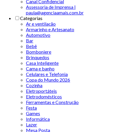
Canal Confidencial
Assessoria de Imprensa |
paula@agenciaamais.com.br
Categorias
Ar e ventilação
Armarinho e Artesanato
Automotivo
Bar
Bebê
Bomboniere
Brinquedos
Casa Inteligente
Cama e banho
Celulares e Telefonia
Copa do Mundo 2026
Cozinha
Eletroportáteis
Eletrodomésticos
Ferramentas e Construção
Festa
Games
Informática
Lazer
Mesa Posta