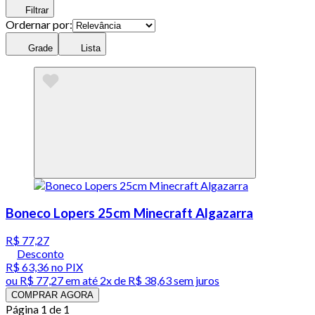
Filtrar
Ordernar por:
Grade
Lista
Boneco Lopers 25cm Minecraft Algazarra
R$ 77,27
Desconto
R$ 63,36
no PIX
ou
R$ 77,27
em até
2x de R$ 38,63 sem juros
COMPRAR AGORA
Página 1 de 1