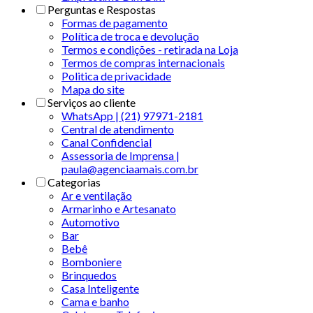
Perguntas e Respostas
Formas de pagamento
Política de troca e devolução
Termos e condições - retirada na Loja
Termos de compras internacionais
Politica de privacidade
Mapa do site
Serviços ao cliente
WhatsApp | (21) 97971-2181
Central de atendimento
Canal Confidencial
Assessoria de Imprensa |
paula@agenciaamais.com.br
Categorias
Ar e ventilação
Armarinho e Artesanato
Automotivo
Bar
Bebê
Bomboniere
Brinquedos
Casa Inteligente
Cama e banho