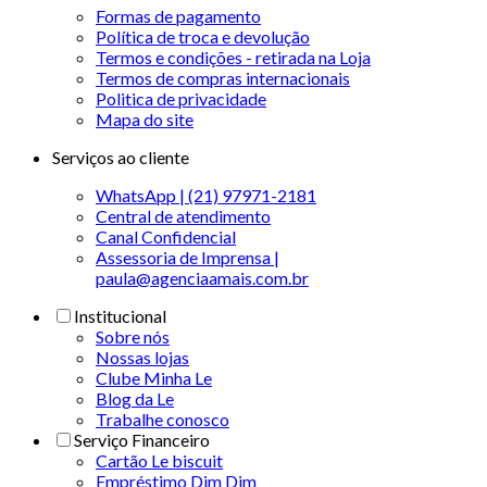
Formas de pagamento
Política de troca e devolução
Termos e condições - retirada na Loja
Termos de compras internacionais
Politica de privacidade
Mapa do site
Serviços ao cliente
WhatsApp | (21) 97971-2181
Central de atendimento
Canal Confidencial
Assessoria de Imprensa |
paula@agenciaamais.com.br
Institucional
Sobre nós
Nossas lojas
Clube Minha Le
Blog da Le
Trabalhe conosco
Serviço Financeiro
Cartão Le biscuit
Empréstimo Dim Dim