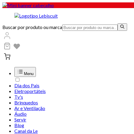
Buscar por produto ou marca
Menu
Dia dos Pais
Eletroportáteis
Tv's
Brinquedos
Ar e Ventilação
Áudio
Servir
Blog
Canal da Le