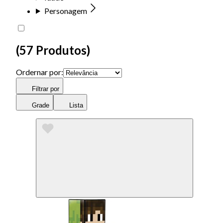
Personagem
(
57 Produtos
)
Ordernar por:
Filtrar por
Grade
Lista