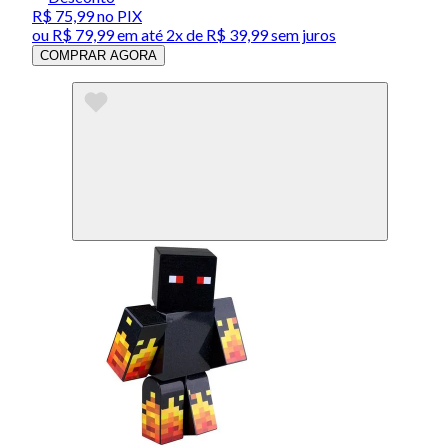
R$ 75,99
no PIX
ou
R$ 79,99
em até
2x de R$ 39,99 sem juros
COMPRAR AGORA