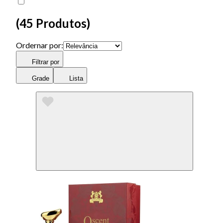
(
45 Produtos
)
Ordernar por:
Filtrar por
Grade
Lista