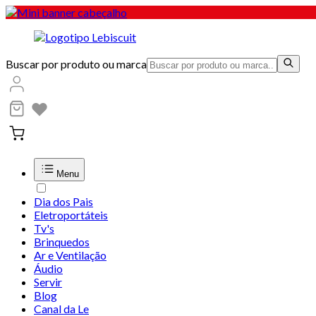
Buscar por produto ou marca
Menu
Dia dos Pais
Eletroportáteis
Tv's
Brinquedos
Ar e Ventilação
Áudio
Servir
Blog
Canal da Le