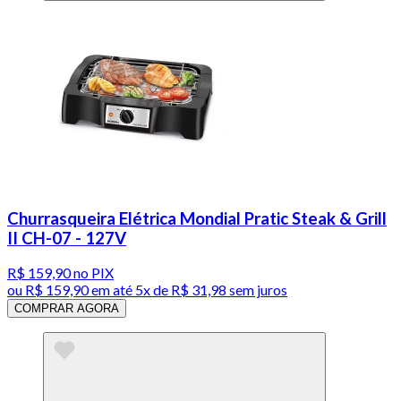
Churrasqueira Elétrica Mondial Pratic Steak & Grill
II CH-07 - 127V
R$ 159,90
no PIX
ou
R$ 159,90
em até
5x de R$ 31,98 sem juros
COMPRAR AGORA