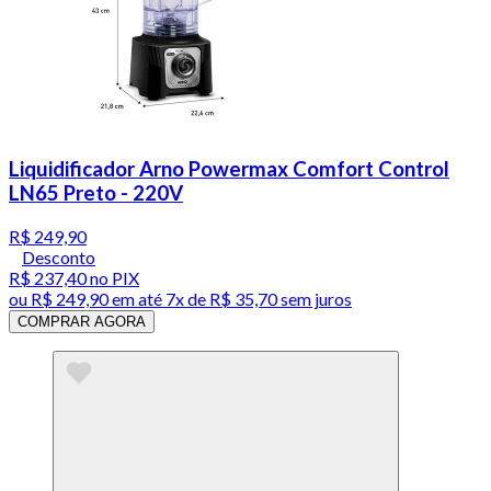
Liquidificador Arno Powermax Comfort Control
LN65 Preto - 220V
R$ 249,90
Desconto
R$ 237,40
no PIX
ou
R$ 249,90
em até
7x de R$ 35,70 sem juros
COMPRAR AGORA