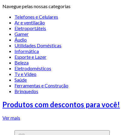
Navegue pelas nossas categorias
Telefones e Celulares
Ar e ventilação
Eletroportáteis
Gamer
Áudio
Utilidades Domésticas
Informática
Esporte e Lazer
Beleza
Eletrodomésticos
Tv e Vídeo
Saúde
Ferramentas e Construção
Brinquedos
Produtos com descontos para você!
Ver mais