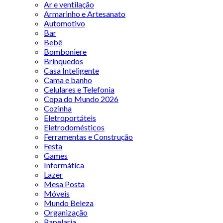
Ar e ventilação
Armarinho e Artesanato
Automotivo
Bar
Bebê
Bomboniere
Brinquedos
Casa Inteligente
Cama e banho
Celulares e Telefonia
Copa do Mundo 2026
Cozinha
Eletroportáteis
Eletrodomésticos
Ferramentas e Construção
Festa
Games
Informática
Lazer
Mesa Posta
Móveis
Mundo Beleza
Organização
Papelaria