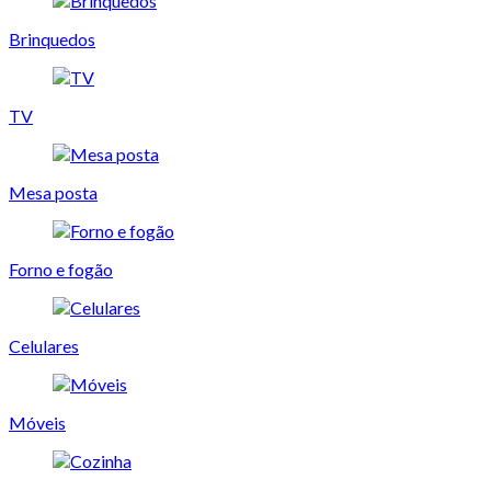
Brinquedos
TV
Mesa posta
Forno e fogão
Celulares
Móveis