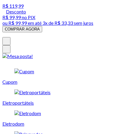
R$ 119,99
Desconto
R$ 99,99
no PIX
ou
R$ 99,99
em até
3x de R$ 33,33 sem juros
COMPRAR AGORA
Cupom
Eletroportáteis
Eletrodom