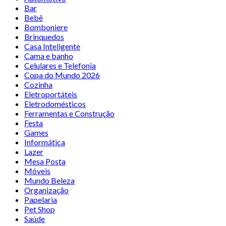
Bar
Bebê
Bomboniere
Brinquedos
Casa Inteligente
Cama e banho
Celulares e Telefonia
Copa do Mundo 2026
Cozinha
Eletroportáteis
Eletrodomésticos
Ferramentas e Construção
Festa
Games
Informática
Lazer
Mesa Posta
Móveis
Mundo Beleza
Organização
Papelaria
Pet Shop
Saúde