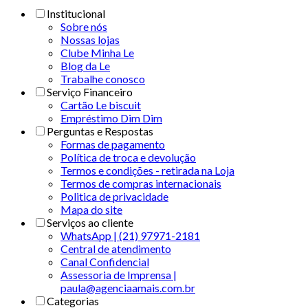
Institucional
Sobre nós
Nossas lojas
Clube Minha Le
Blog da Le
Trabalhe conosco
Serviço Financeiro
Cartão Le biscuit
Empréstimo Dim Dim
Perguntas e Respostas
Formas de pagamento
Política de troca e devolução
Termos e condições - retirada na Loja
Termos de compras internacionais
Politica de privacidade
Mapa do site
Serviços ao cliente
WhatsApp | (21) 97971-2181
Central de atendimento
Canal Confidencial
Assessoria de Imprensa |
paula@agenciaamais.com.br
Categorias