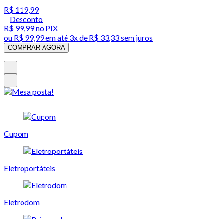
R$ 119,99
Desconto
R$ 99,99
no PIX
ou
R$ 99,99
em até
3x de R$ 33,33 sem juros
COMPRAR AGORA
Cupom
Eletroportáteis
Eletrodom