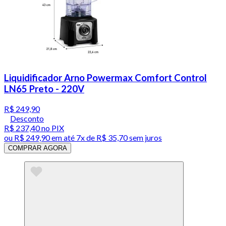
Liquidificador Arno Powermax Comfort Control
LN65 Preto - 220V
R$ 249,90
Desconto
R$ 237,40
no PIX
ou
R$ 249,90
em até
7x de R$ 35,70 sem juros
COMPRAR AGORA