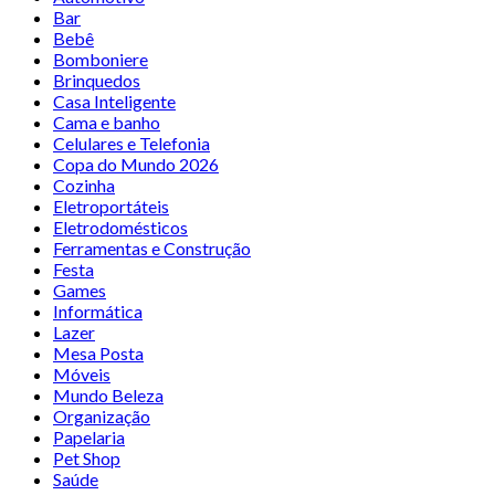
Bar
Bebê
Bomboniere
Brinquedos
Casa Inteligente
Cama e banho
Celulares e Telefonia
Copa do Mundo 2026
Cozinha
Eletroportáteis
Eletrodomésticos
Ferramentas e Construção
Festa
Games
Informática
Lazer
Mesa Posta
Móveis
Mundo Beleza
Organização
Papelaria
Pet Shop
Saúde