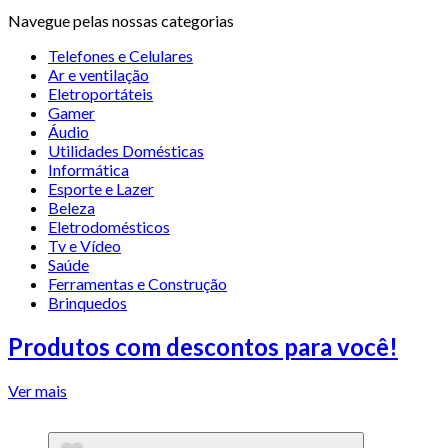
Navegue pelas nossas categorias
Telefones e Celulares
Ar e ventilação
Eletroportáteis
Gamer
Áudio
Utilidades Domésticas
Informática
Esporte e Lazer
Beleza
Eletrodomésticos
Tv e Vídeo
Saúde
Ferramentas e Construção
Brinquedos
Produtos com descontos para você!
Ver mais