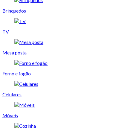
Brinquedos
TV
Mesa posta
Forno e fogão
Celulares
Móveis