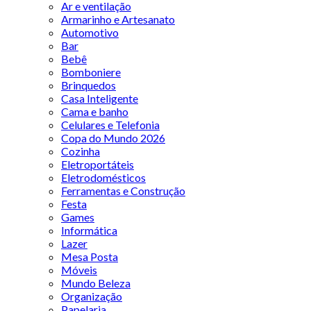
Ar e ventilação
Armarinho e Artesanato
Automotivo
Bar
Bebê
Bomboniere
Brinquedos
Casa Inteligente
Cama e banho
Celulares e Telefonia
Copa do Mundo 2026
Cozinha
Eletroportáteis
Eletrodomésticos
Ferramentas e Construção
Festa
Games
Informática
Lazer
Mesa Posta
Móveis
Mundo Beleza
Organização
Papelaria