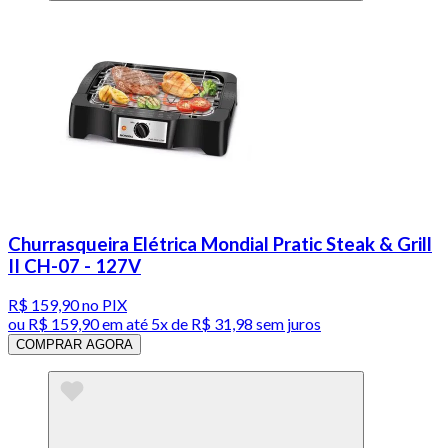
Churrasqueira Elétrica Mondial Pratic Steak & Grill
II CH-07 - 127V
R$ 159,90
no PIX
ou
R$ 159,90
em até
5x de R$ 31,98 sem juros
COMPRAR AGORA