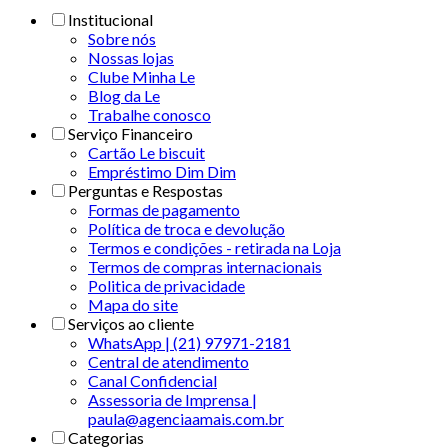
Institucional
Sobre nós
Nossas lojas
Clube Minha Le
Blog da Le
Trabalhe conosco
Serviço Financeiro
Cartão Le biscuit
Empréstimo Dim Dim
Perguntas e Respostas
Formas de pagamento
Política de troca e devolução
Termos e condições - retirada na Loja
Termos de compras internacionais
Politica de privacidade
Mapa do site
Serviços ao cliente
WhatsApp | (21) 97971-2181
Central de atendimento
Canal Confidencial
Assessoria de Imprensa |
paula@agenciaamais.com.br
Categorias