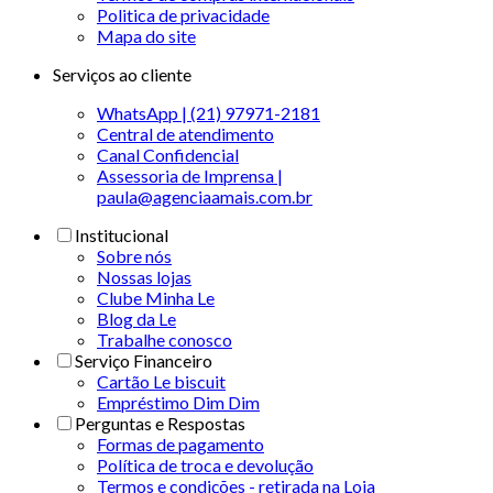
Politica de privacidade
Mapa do site
Serviços ao cliente
WhatsApp | (21) 97971-2181
Central de atendimento
Canal Confidencial
Assessoria de Imprensa |
paula@agenciaamais.com.br
Institucional
Sobre nós
Nossas lojas
Clube Minha Le
Blog da Le
Trabalhe conosco
Serviço Financeiro
Cartão Le biscuit
Empréstimo Dim Dim
Perguntas e Respostas
Formas de pagamento
Política de troca e devolução
Termos e condições - retirada na Loja