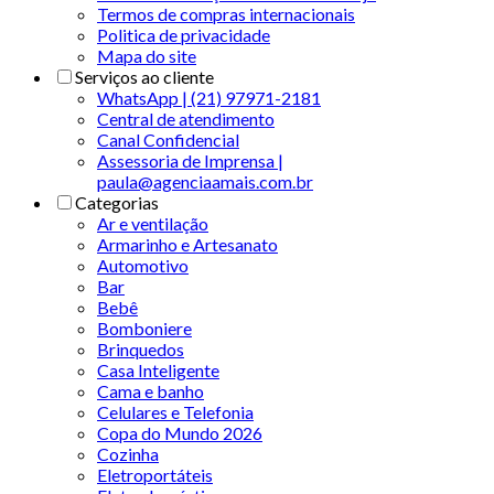
Termos de compras internacionais
Politica de privacidade
Mapa do site
Serviços ao cliente
WhatsApp | (21) 97971-2181
Central de atendimento
Canal Confidencial
Assessoria de Imprensa |
paula@agenciaamais.com.br
Categorias
Ar e ventilação
Armarinho e Artesanato
Automotivo
Bar
Bebê
Bomboniere
Brinquedos
Casa Inteligente
Cama e banho
Celulares e Telefonia
Copa do Mundo 2026
Cozinha
Eletroportáteis