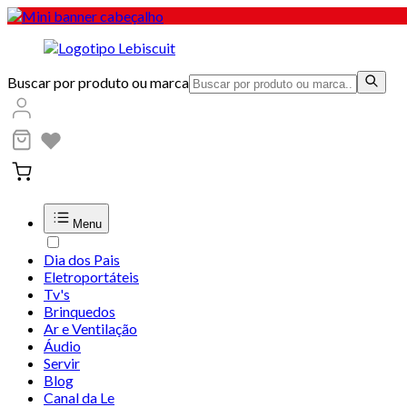
Buscar por produto ou marca
Menu
Dia dos Pais
Eletroportáteis
Tv's
Brinquedos
Ar e Ventilação
Áudio
Servir
Blog
Canal da Le