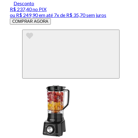
Desconto
R$ 237,40
no PIX
ou
R$ 249,90
em até
7x de R$ 35,70 sem juros
COMPRAR AGORA