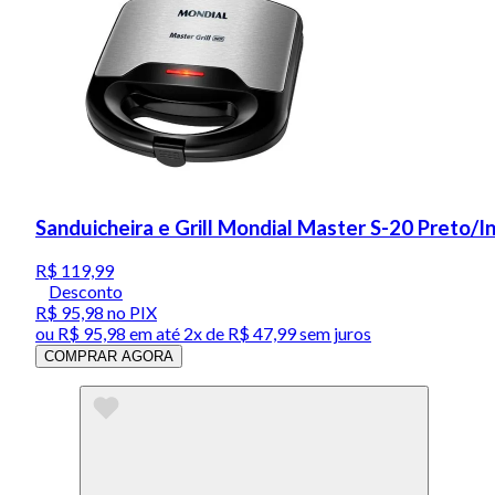
Sanduicheira e Grill Mondial Master S-20 Preto/
R$ 119,99
Desconto
R$ 95,98
no PIX
ou
R$ 95,98
em até
2x de R$ 47,99 sem juros
COMPRAR AGORA