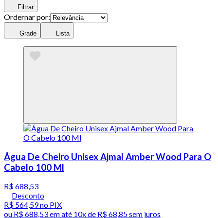
Filtrar
Ordernar por:
Grade
Lista
Água De Cheiro Unisex Ajmal Amber Wood Para O
Cabelo 100 Ml
R$ 688,53
Desconto
R$ 564,59
no PIX
ou
R$ 688,53
em até
10x de R$ 68,85 sem juros