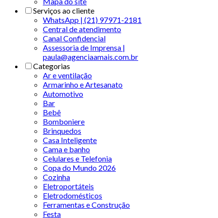
Mapa do site
Serviços ao cliente
WhatsApp | (21) 97971-2181
Central de atendimento
Canal Confidencial
Assessoria de Imprensa |
paula@agenciaamais.com.br
Categorias
Ar e ventilação
Armarinho e Artesanato
Automotivo
Bar
Bebê
Bomboniere
Brinquedos
Casa Inteligente
Cama e banho
Celulares e Telefonia
Copa do Mundo 2026
Cozinha
Eletroportáteis
Eletrodomésticos
Ferramentas e Construção
Festa