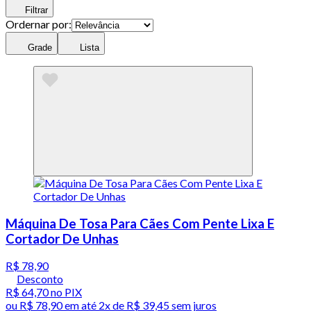
Filtrar
Ordernar por:
Grade
Lista
Máquina De Tosa Para Cães Com Pente Lixa E
Cortador De Unhas
R$ 78,90
Desconto
R$ 64,70
no PIX
ou
R$ 78,90
em até
2x de R$ 39,45 sem juros