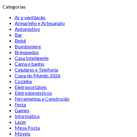
Categorias
Ar e ventilação
Armarinho e Artesanato
Automotivo
Bar
Bebê
Bomboniere
Brinquedos
Casa Inteligente
Cama e banho
Celulares e Telefonia
Copa do Mundo 2026
Cozinha
Eletroportáteis
Eletrodomésticos
Ferramentas e Construção
Festa
Games
Informática
Lazer
Mesa Posta
Móveis