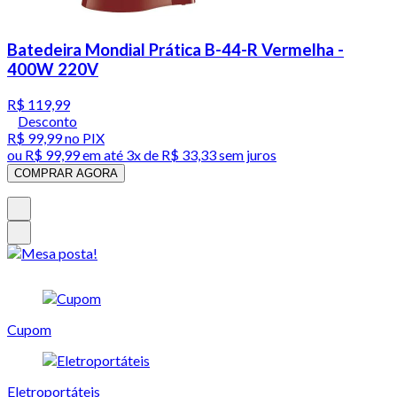
Batedeira Mondial Prática B-44-R Vermelha -
400W 220V
R$ 119,99
Desconto
R$ 99,99
no PIX
ou
R$ 99,99
em até
3x de R$ 33,33 sem juros
COMPRAR AGORA
Cupom
Eletroportáteis