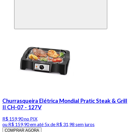
Churrasqueira Elétrica Mondial Pratic Steak & Grill
II CH-07 - 127V
R$ 159,90
no PIX
ou
R$ 159,90
em até
5x de R$ 31,98 sem juros
COMPRAR AGORA