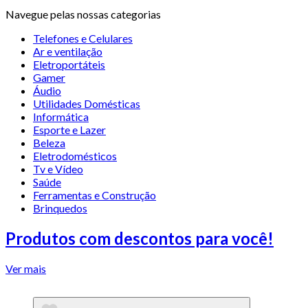
Navegue pelas nossas categorias
Telefones e Celulares
Ar e ventilação
Eletroportáteis
Gamer
Áudio
Utilidades Domésticas
Informática
Esporte e Lazer
Beleza
Eletrodomésticos
Tv e Vídeo
Saúde
Ferramentas e Construção
Brinquedos
Produtos com descontos para você!
Ver mais